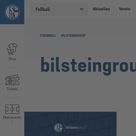
Aktuelles
Verein
Fußball
FUSSBALL
BILSTEINGROUP
bilsteingro
Shop
Tickets
Matchcente
r