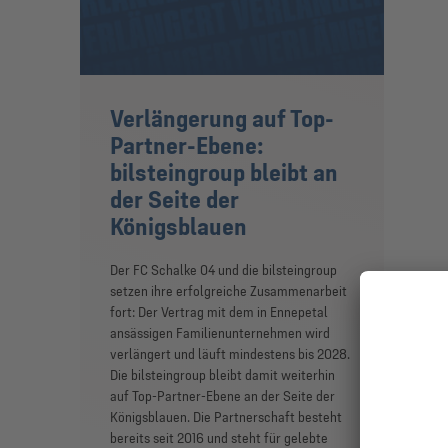
Verlängerung auf Top-
Partner-Ebene:
bilsteingroup bleibt an
der Seite der
Königsblauen
Der FC Schalke 04 und die bilsteingroup
setzen ihre erfolgreiche Zusammenarbeit
fort: Der Vertrag mit dem in Ennepetal
ansässigen Familienunternehmen wird
verlängert und läuft mindestens bis 2028.
Die bilsteingroup bleibt damit weiterhin
auf Top-Partner-Ebene an der Seite der
Königsblauen. Die Partnerschaft besteht
bereits seit 2016 und steht für gelebte