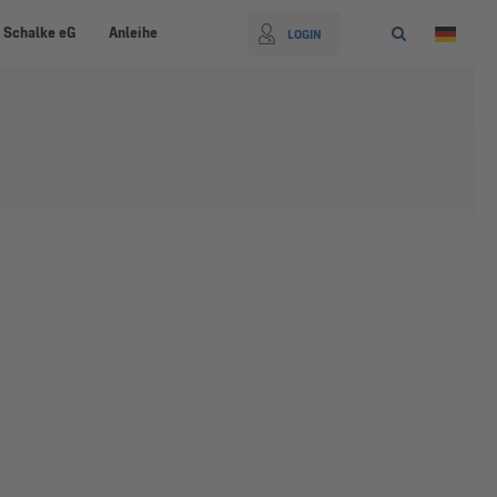
 Schalke eG
Anleihe
LOGIN