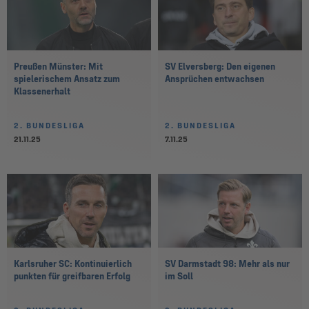
Preußen Münster: Mit
SV Elversberg: Den eigenen
spielerischem Ansatz zum
Ansprüchen entwachsen
Klassenerhalt
2. BUNDESLIGA
2. BUNDESLIGA
21.11.25
7.11.25
Karlsruher SC: Kontinuierlich
SV Darmstadt 98: Mehr als nur
punkten für greifbaren Erfolg
im Soll