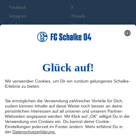
Facebook
X
Instagram
Threads
YouTube
WhatsApp
TikTok
Sina Weibo
LinkedIn
Infos
Quicklinks
Impressum
Shop
Service & Kontakt
Tickets
FAQ
S04TV
Erklärung zur Barrierefreiheit
VELTINS-Arena
Medienportal
Knappenschmiede
Datenschutz
ERWIN buchen
Haftungsausschluss