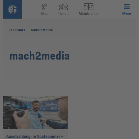
Menu
Shop
Tickets
Matchcenter
FUSSBALL
MACH2MEDIA
mach2media
Ausstrahlung im Spätsommer –