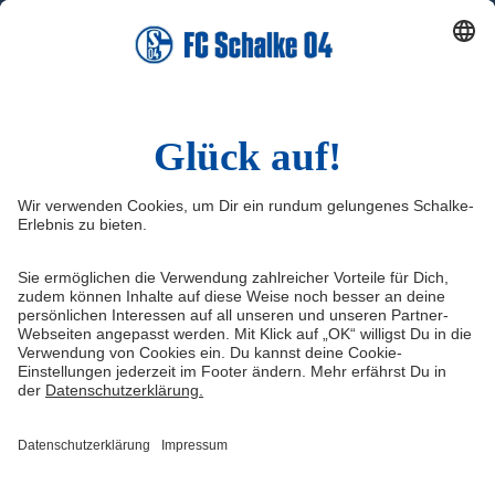
YouTube
WhatsApp
TikTok
Sina Weibo
LinkedIn
Infos
Quicklinks
Impressum
Shop
Service & Kontakt
Tickets
FAQ
Schalke TV
Erklärung zur Barrierefreiheit
VELTINS-Arena
Medienportal
Knappenschmiede
Datenschutz
ERWIN buchen
Haftungsausschluss
Cookie-Einstellungen