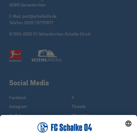
45891 Gelsenkirchen
E-Mail:
post@schalke04.de
Telefon:
0209 | 97751877
© 1904-2026 FC Gelsenkirchen-Schalke 04 e.V.
Social Media
Facebook
X
Instagram
Threads
YouTube
WhatsApp
TikTok
Sina Weibo
LinkedIn