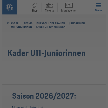
Menu
Shop
Tickets
Matchcenter
FUSSBALL
TEAMS
FUSSBALL DER FRAUEN
JUNIORINNEN
U11-JUNIORINNEN
KADER U11-JUNIORINNEN
Kader U11-Juniorinnen
Saison 2026/2027:
Mannschaftsfoto folgt …