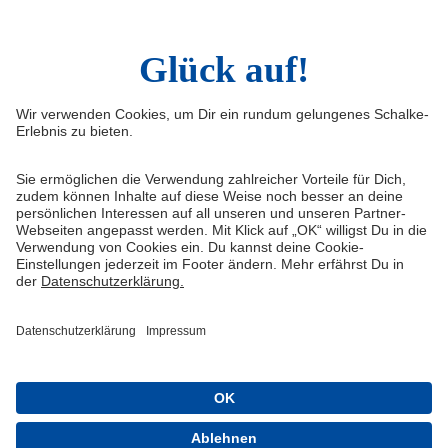
Infos
Quicklinks
Impressum
Shop
Service & Kontakt
Tickets
FAQ
S04TV
Erklärung zur Barrierefreiheit
VELTINS-Arena
Medienportal
Knappenschmiede
Datenschutz
ERWIN buchen
Haftungsausschluss
Cookie-Einstellungen