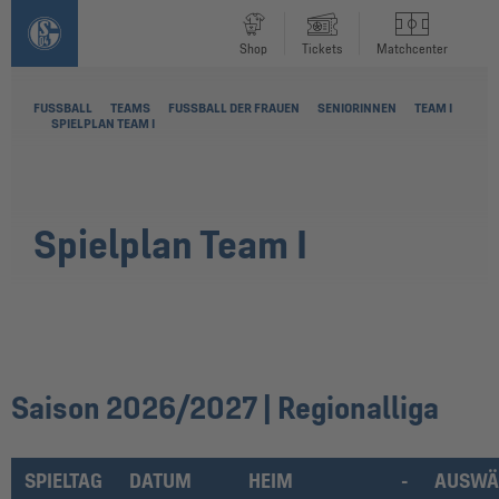
Shop
Tickets
Matchcenter
FUSSBALL
TEAMS
FUSSBALL DER FRAUEN
SENIORINNEN
TEAM I
SPIELPLAN TEAM I
Spielplan Team I
Saison 2026/2027 | Regionalliga
SPIELTAG
DATUM
HEIM
-
AUSWÄ