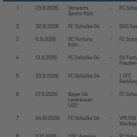
1
23.8.2026
Vorwärts
-
FC Scha
Spoho Köln
2
30.8.2026
FC Schalke 04
-
SGS Ess
3
6.9.2026
SC Fortuna
-
FC Scha
Köln
4
13.9.2026
FC Schalke 04
-
SV Fort
Freuden
5
20.9.2026
FC Schalke 04
-
1. FFC
Recklin
6
27.9.2026
Bayer 04
-
FC Scha
Leverkusen
U23
7
04.10.2026
FC Schalke 04
-
VfR SW
Warbey
8
11.10.2026
DSC Arminia
-
FC Scha