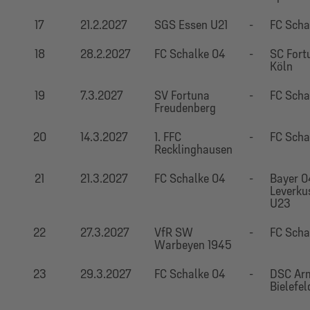
17
21.2.2027
SGS Essen U21
-
FC Scha
18
28.2.2027
FC Schalke 04
-
SC Fort
Köln
19
7.3.2027
SV Fortuna
-
FC Scha
Freudenberg
20
14.3.2027
1. FFC
-
FC Scha
Recklinghausen
21
21.3.2027
FC Schalke 04
-
Bayer 0
Leverku
U23
22
27.3.2027
VfR SW
-
FC Scha
Warbeyen 1945
23
29.3.2027
FC Schalke 04
-
DSC Arm
Bielefel