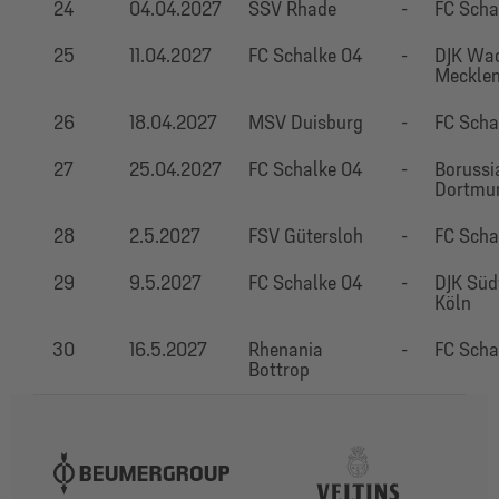
24
04.04.2027
SSV Rhade
-
FC Scha
25
11.04.2027
FC Schalke 04
-
DJK Wa
Meckle
26
18.04.2027
MSV Duisburg
-
FC Scha
27
25.04.2027
FC Schalke 04
-
Borussi
Dortmu
28
2.5.2027
FSV Gütersloh
-
FC Scha
29
9.5.2027
FC Schalke 04
-
DJK Sü
Köln
30
16.5.2027
Rhenania
-
FC Scha
Bottrop