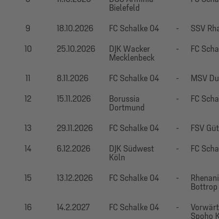
Bielefeld
9
18.10.2026
FC Schalke 04
-
SSV Rh
10
25.10.2026
DJK Wacker
-
FC Scha
Mecklenbeck
11
8.11.2026
FC Schalke 04
-
MSV Du
12
15.11.2026
Borussia
-
FC Scha
Dortmund
13
29.11.2026
FC Schalke 04
-
FSV Güt
14
6.12.2026
DJK Südwest
-
FC Scha
Köln
15
13.12.2026
FC Schalke 04
-
Rhenan
Bottrop
16
14.2.2027
FC Schalke 04
-
Vorwärt
Spoho 