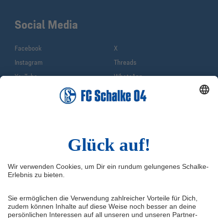
Social Media
Facebook
X
Instagram
Threads
YouTube
WhatsApp
TikTok
Sina Weibo
LinkedIn
Infos
Quicklinks
Impressum
Shop
Service & Kontakt
Tickets
FAQ
Schalke TV
Erklärung zur Barrierefreiheit
VELTINS-Arena
Medienportal
Knappenschmiede