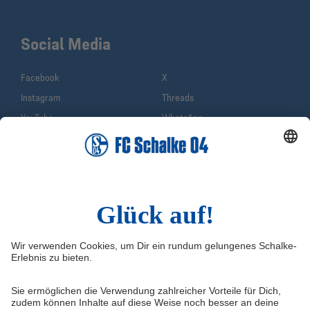
Social Media
Facebook
X
Instagram
Threads
YouTube
WhatsApp
TikTok
Sina Weibo
LinkedIn
Infos
Quicklinks
Impressum
Shop
Service & Kontakt
Tickets
FAQ
Schalke TV
Erklärung zur Barrierefreiheit
VELTINS-Arena