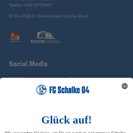
Telefon:
0209 | 97751877
© 1904-2026 FC Gelsenkirchen-Schalke 04 e.V.
Social Media
Facebook
X
Instagram
YouTube
WhatsApp
TikTok
Sina Weibo
LinkedIn
Infos
Quicklinks