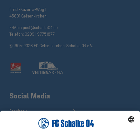
Ernst-Kuzorra-Weg 1
45891 Gelsenkirchen
E-Mail:
post@schalke04.de
Telefon:
0209 | 97751877
© 1904-2026 FC Gelsenkirchen-Schalke 04 e.V.
Social Media
Facebook
X
Instagram
YouTube
WhatsApp
TikTok
Sina Weibo
LinkedIn