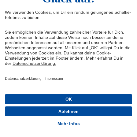
FC Gelsenkirchen-Schalke 04 e.V.
Ernst-Kuzorra-Weg 1
45891 Gelsenkirchen
E-Mail:
post@schalke04.de
Telefon:
0209 | 97751877
© 1904-2026 FC Gelsenkirchen-Schalke 04 e.V.
Social Media
Facebook
X
Schalke 04 - Offizielle App
Instagram
Threads
Installieren
Kostenlos im Play Store
YouTube
WhatsApp