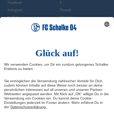
Facebook
X
Instagram
Threads
YouTube
WhatsApp
TikTok
Sina Weibo
LinkedIn
Infos
Quicklinks
Impressum
Shop
Service & Kontakt
Tickets
FAQ
Schalke TV
Erklärung zur Barrierefreiheit
VELTINS-Arena
Medienportal
Knappenschmiede
Datenschutz
ERWIN buchen
Haftungsausschluss
Cookie-Einstellungen