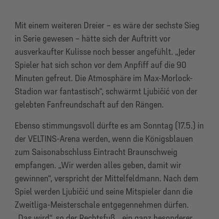
Mit einem weiteren Dreier – es wäre der sechste Sieg
in Serie gewesen – hätte sich der Auftritt vor
ausverkaufter Kulisse noch besser angefühlt. „Jeder
Spieler hat sich schon vor dem Anpfiff auf die 90
Minuten gefreut. Die Atmosphäre im Max-Morlock-
Stadion war fantastisch“, schwärmt Ljubičić von der
gelebten Fanfreundschaft auf den Rängen.
Ebenso stimmungsvoll dürfte es am Sonntag (17.5.) in
der VELTINS-Arena werden, wenn die Königsblauen
zum Saisonabschluss Eintracht Braunschweig
empfangen. „Wir werden alles geben, damit wir
gewinnen“, verspricht der Mittelfeldmann. Nach dem
Spiel werden Ljubičić und seine Mitspieler dann die
Zweitliga-Meisterschale entgegennehmen dürfen.
„Das wird“, so der Rechtsfuß, „ein ganz besonderer