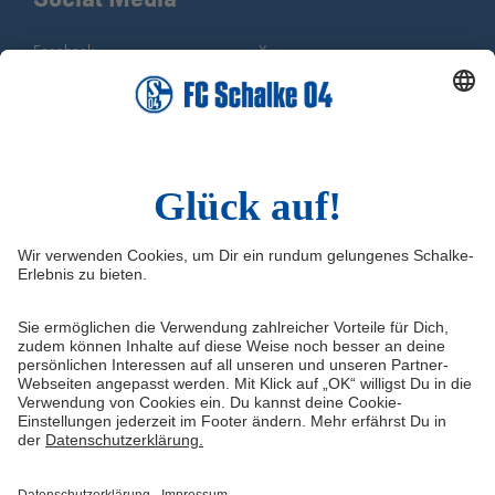
Facebook
X
Instagram
YouTube
WhatsApp
TikTok
Sina Weibo
LinkedIn
Infos
Quicklinks
Impressum
Shop
Kontakt
Tickets
FAQ
Schalke TV
Medien/Presse
VELTINS-Arena
Datenschutz
Knappenschmiede
Haftungsausschluss
ERWIN buchen
Cookie-Einstellungen