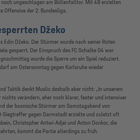
a noch ungeschlagen am Böllenfalltor. Mit 48 erzielten
e Offensive der 2. Bundesliga.
gesperrten Džeko
gs Edin Džeko. Der Stürmer wurde nach seiner Roten
ele gesperrt. Der Einspruch des FC Schalke 04 war
agnachmittag wurde die Sperre um ein Spiel reduziert.
 darf am Ostersonntag gegen Karlsruhe wieder
d Taktik denkt Muslic deshalb aber nicht: „In unserem
nichts verändern, eher noch klarer, fester und intensiver
 wird der bosnische Stürmer am Samstagabend von
-Siegtreffer gegen Darmstadt erzielte und zuletzt oft
bein, Christopher Antwi-Adjei und Anton Donkor, die
ehrten, kommt die Partie allerdings zu früh.