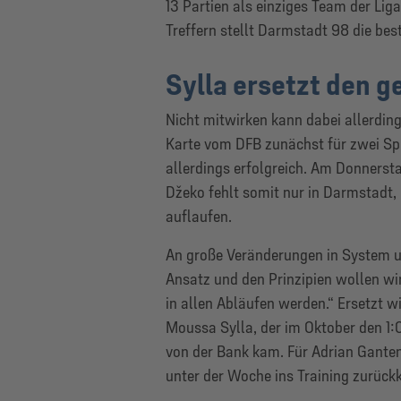
13 Partien als einziges Team der Lig
Treffern stellt Darmstadt 98 die best
Sylla ersetzt den 
Nicht mitwirken kann dabei allerdin
Karte vom DFB zunächst für zwei Spi
allerdings erfolgreich. Am Donnerst
Džeko fehlt somit nur in Darmstadt,
auflaufen.
An große Veränderungen in System un
Ansatz und den Prinzipien wollen wir 
in allen Abläufen werden.“ Ersetzt
Moussa Sylla, der im Oktober den 1:0
von der Bank kam. Für Adrian Ganten
unter der Woche ins Training zurückk