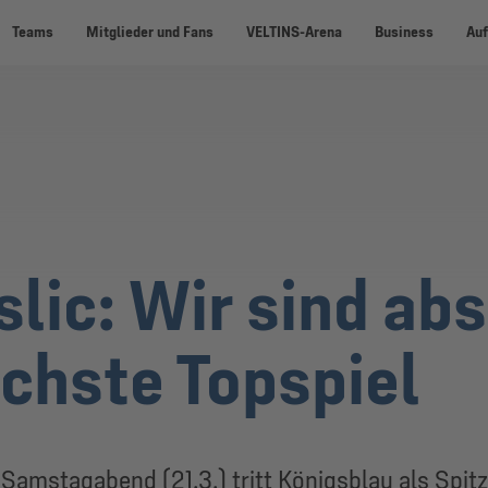
Teams
Mitglieder und Fans
VELTINS-Arena
Business
Auf
lic: Wir sind abs
ächste Topspiel
m Samstagabend (21.3.) tritt Königsblau als Spit