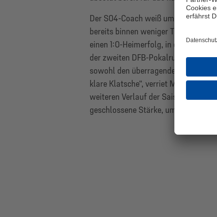
Der S04-Coach weiß um die Stärken d
bereits binnen weniger Tage doppelt
einen 1:0-Heimerfolg, in der darauf
der zweiten DFB-Pokalrunde mit 0:4.
sowohl den überragenden Sieg durch
klare Klatsche“, verriet Muslic. „So
weiteren Verlauf der Saison stärker
geschlossene Stärke, um zu bestehen