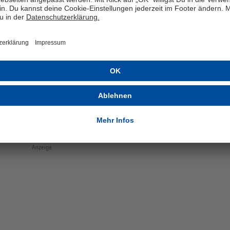
er Lilien, mit denen sich Königsblau Ende Oktober 2025
 messen musste: Im Hinrunden-Duell feierte der S04
folgenden Woche unterlagen die Knappen in Darmstadt in
 „Wir haben beide Spiele für die Analyse herangezogen,
 das Goldtorgoldene Tor von Moussa Sylla, als auch die
lche Niederlagen, auch wenn sie wehtun, haben uns im
 werden lassen. Nun brauchen wir erneut unsere
.“
Anzeige