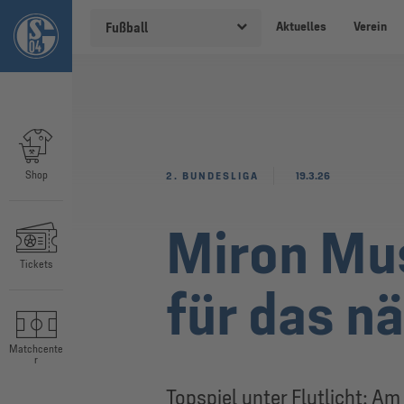
Aktuelles
Verein
Fußball
Shop
2. BUNDESLIGA
19.3.26
Miron Mus
Tickets
für das n
Matchcente
r
Topspiel unter Flutlicht: A