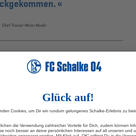
ückgekommen.
Chef-Trainer Miron Muslic
uf das Spitzenduell am vergangenen Sonntag (15.3.)
ktion erzielten die fünftplatzierten Niedersachsen den
 40-minütiger Überzahl, weil Edin Džeko die Rote Karte
für uns, das hat Spuren hinterlassen. Wenn dir in der
 wird, tut das unglaublich weh“, erklärte Muslic. Eine
“ verspüre der Coach schon seit längerer Zeit. „Wir haben
drigkeiten angekämpft und sind stärker
ungs in dieser Woche im Training erlebt habe, sind wir
el.“