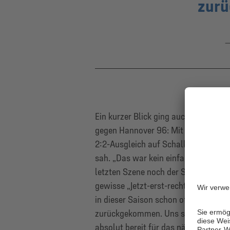
zur
Ein kurzer Blick ging auch zurück a
gegen Hannover 96: Mit der letzten A
2:2-Ausgleich auf Schalke nach über
sah. „Das war kein einfacher Moment 
letzten Szene noch der Sieg genommen
gewisse „Jetzt-erst-recht-Mentalität
in dieser Saison schon oft gegen Wi
zurückgekommen. Uns so wie ich die J
absolut bereit für das nächste Topspi