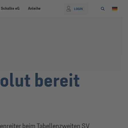
 Schalke eG
Anleihe
LOGIN
olut bereit
zenreiter beim Tabellenzweiten SV