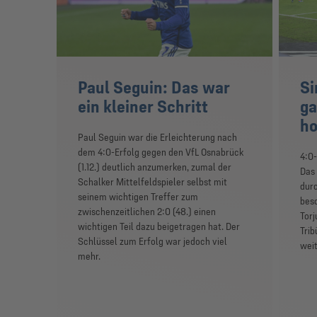
Paul Seguin: Das war
Si
ein kleiner Schritt
ga
h
Paul Seguin war die Erleichterung nach
dem 4:0-Erfolg gegen den VfL Osnabrück
4:0
(1.12.) deutlich anzumerken, zumal der
Das
Schalker Mittelfeldspieler selbst mit
dur
seinem wichtigen Treffer zum
beso
zwischenzeitlichen 2:0 (48.) einen
Torj
wichtigen Teil dazu beigetragen hat. Der
Trib
Schlüssel zum Erfolg war jedoch viel
weit
mehr.