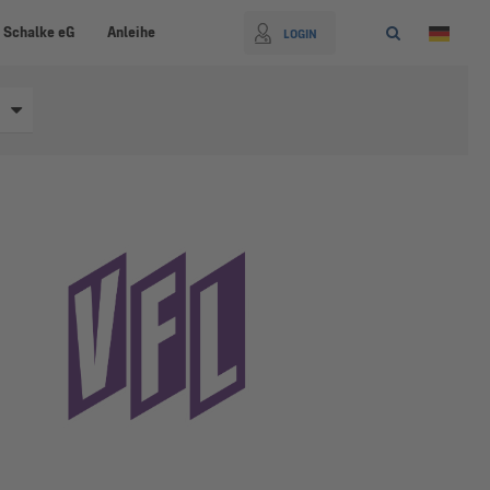
 Schalke eG
Anleihe
LOGIN