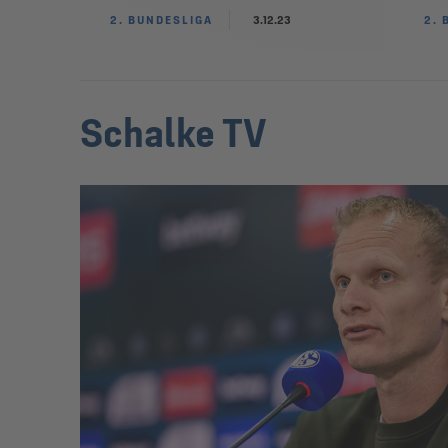
2. BUNDESLIGA
3.12.23
2. 
Schalke TV