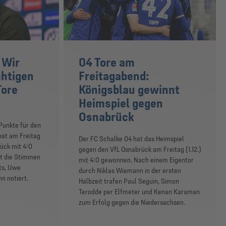
 Wir
04 Tore am
chtigen
Freitagabend:
Tore
Königsblau gewinnt
Heimspiel gegen
Osnabrück
 Punkte für den
hat am Freitag
Der FC Schalke 04 hat das Heimspiel
rück mit 4:0
gegen den VfL Osnabrück am Freitag (1.12.)
t die Stimmen
mit 4:0 gewonnen. Nach einem Eigentor
ts, Uwe
durch Niklas Wiemann in der ersten
n notiert.
Halbzeit trafen Paul Seguin, Simon
Terodde per Elfmeter und Kenan Karaman
zum Erfolg gegen die Niedersachsen.