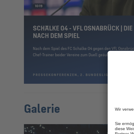
10:19
SCHALKE 04 - VFL OSNABRÜCK | DI
NACH DEM SPIEL
Nach dem Spiel des FC Schalke 04 gegen den VfL Osnabrück 
Chef-Trainer beider Vereine zum Duell geäußert.
PRESSEKONFERENZEN, 2. BUNDESLIGA
1.12.23
Galerie