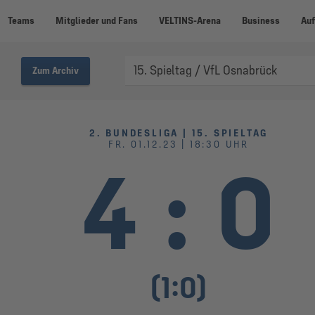
Teams
Mitglieder und Fans
VELTINS-Arena
Business
Auf
Zum Archiv
2. BUNDESLIGA | 15. SPIELTAG
FR. 01.12.23 | 18:30 UHR
4
:
0
(
1
:
0
)