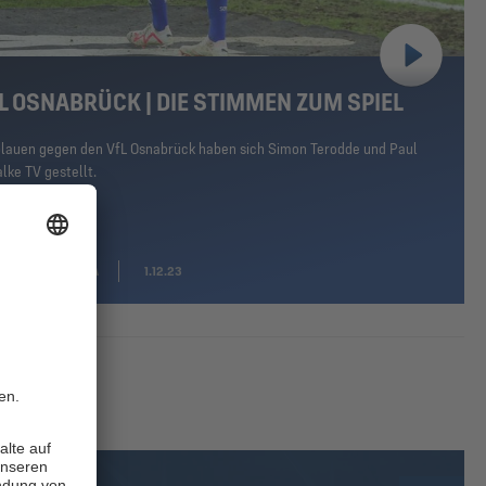
FL OSNABRÜCK | DIE STIMMEN ZUM SPIEL
blauen gegen den VfL Osnabrück haben sich Simon Terodde und Paul
lke TV gestellt.
. BUNDESLIGA
1.12.23