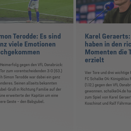
mon Terodde: Es sind
Karel Geraerts:
nz viele Emotionen
haben in den ri
ochgekommen
Momenten die 
erzielt
-Heimerfolg gegen den VfL Osnabrück:
 Tor zum vorentscheidenden 3:0 (63.)
Vier Tore und drei wichtige
ch Simon Terodde war dabei ein ganz
FC Schalke 04: Königsblau 
nderes. Seinen allseits bekannten
(1.12.) gegen den VfL Osnab
ubel-Gruß in Richtung Familie auf der
gewonnen. schalke04.de ha
üne erweiterte der Kapitän um eine
zum Spiel von Karel Geraer
ere Geste – den Babyjubel.
Koschinat und Ralf Fährman