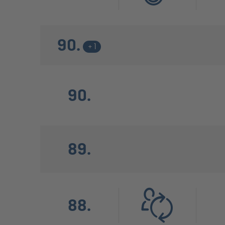
90.
+ 1
90.
89.
88.