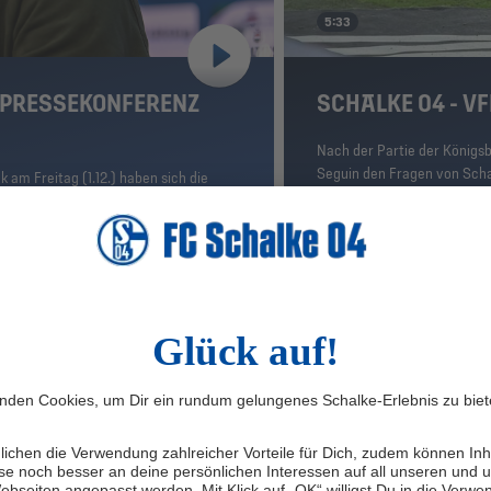
5:33
E PRESSEKONFERENZ
SCHALKE 04 - V
Nach der Partie der Königs
Seguin den Fragen von Scha
am Freitag (1.12.) haben sich die
STIMMEN ZUM SPIEL, 2