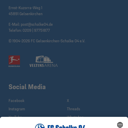
Ernst-Kuzorra-Weg 1
45891 Gelsenkirchen
E-Mail:
post@schalke04.de
Telefon:
0209 | 97751877
© 1904-2026 FC Gelsenkirchen-Schalke 04 e.V.
Social Media
Facebook
X
Instagram
Threads
YouTube
WhatsApp
TikTok
Sina Weibo