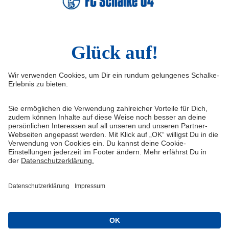
LinkedIn
Infos
Quicklinks
Impressum
Shop
Service & Kontakt
Tickets
FAQ
Schalke TV
Erklärung zur Barrierefreiheit
VELTINS-Arena
Medienportal
Knappenschmiede
Datenschutz
ERWIN buchen
Haftungsausschluss
Cookie-Einstellungen