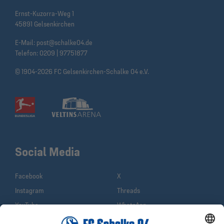
Ernst-Kuzorra-Weg 1
45891 Gelsenkirchen
E-Mail:
post@schalke04.de
Telefon:
0209 | 97751877
© 1904-2026 FC Gelsenkirchen-Schalke 04 e.V.
Social Media
Facebook
X
Instagram
Threads
YouTube
WhatsApp
TikTok
Sina Weibo