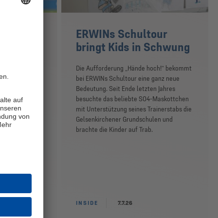
Schalke
ERWINs Schultour
u mir
bringt Kids in Schwung
erade sein
Die Aufforderung „Hände hoch!“ bekommt
ntag (5.7.)
bei ERWINs Schultour eine ganz neue
nsivmann beim
Bedeutung. Seit Ende letzten Jahres
den
besuchte das beliebte S04-Maskottchen
e sich gleich
mit Unterstützung seines Trainerstabs die
n Umfeld. „Die
Gelsenkirchener Grundschulen und
r
brachte die Kinder auf Trab.
tz für die
t: „Ich will in
eben und
ns vermittelt.“
INSIDE
7.7.26