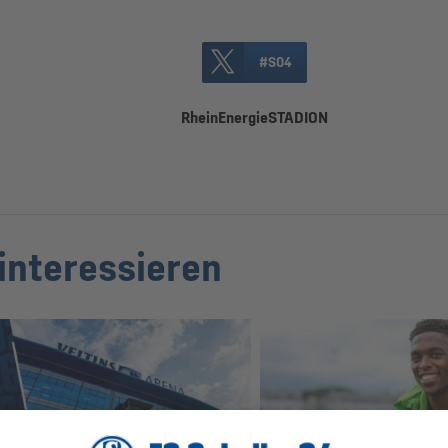
#S04
RheinEnergieSTADION
interessieren