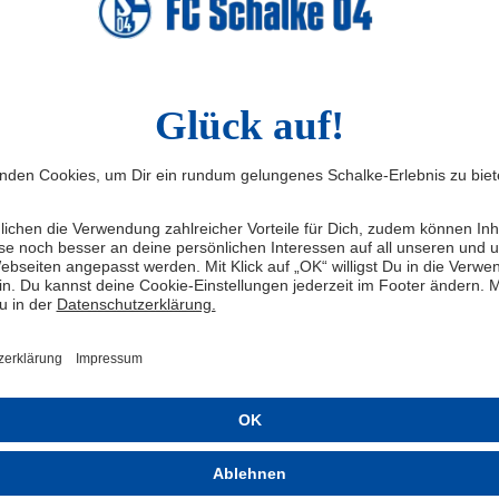
tgliederversammlung
Junior Adamu: 
26: Die
passt einfach z
hlausschusskandidaten
Für Junior Adamu beginnt g
Kapitel auf Schalke. Am Son
8. Juli 2026 findet die ordentliche
präsentierte sich der Offe
gliederversammlung des FC
Trainingsauftakt erstmals 
enkirchen-Schalke 04 e.V. statt.
königsblauen Fans und zeigt
n der Wahl von zwei Mitgliedern für
begeistert von seinem neue
Aufsichtsrat stehen ebenfalls
Stimmung ist super“, sagt e
didaten für den Wahlausschuss zur
freudestrahlend. Sein Vorsa
timmung.
kommenden Wochen steht fes
der Vorbereitung Vollgas g
umsetzen, was der Trainer u
TGLIEDER
7.7.26
AUFM PLATZ
7.7.26