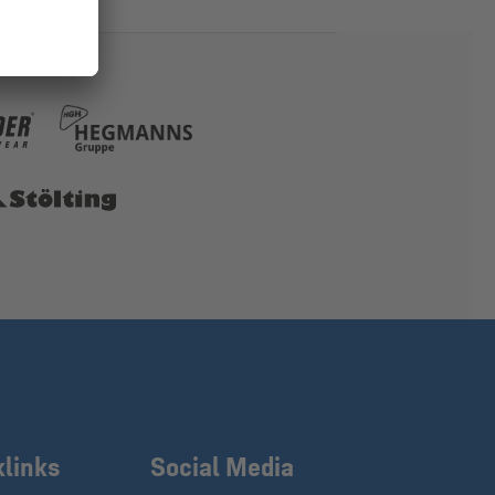
klinks
Social Media