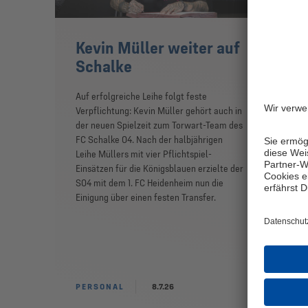
Kevin Müller weiter auf
Mi
Schalke
20
Wa
Auf erfolgreiche Leihe folgt feste
Verpflichtung: Kevin Müller gehört auch in
Am 1
der neuen Spielzeit zum Torwart-Team des
Mit
FC Schalke 04. Nach der halbjährigen
Gels
Leihe Müllers mit vier Pflichtspiel-
Nebe
Einsätzen für die Königsblauen erzielte der
den 
S04 mit dem 1. FC Heidenheim nun die
Kan
Einigung über einen festen Transfer.
Abs
PERSONAL
8.7.26
MI