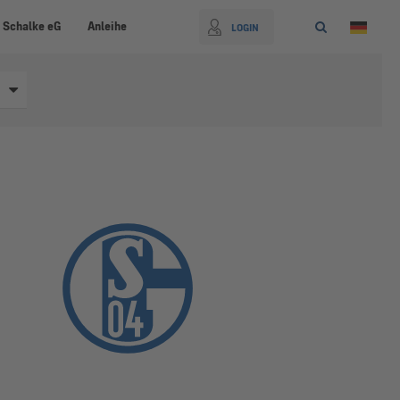
 Schalke eG
Anleihe
LOGIN