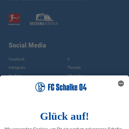
Social Media
Facebook
X
Instagram
Threads
YouTube
WhatsApp
TikTok
Sina Weibo
LinkedIn
Infos
Quicklinks
Impressum
Shop