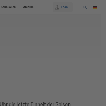
 Schalke eG
Anleihe
LOGIN
n
hr die letzte Einheit der Saison