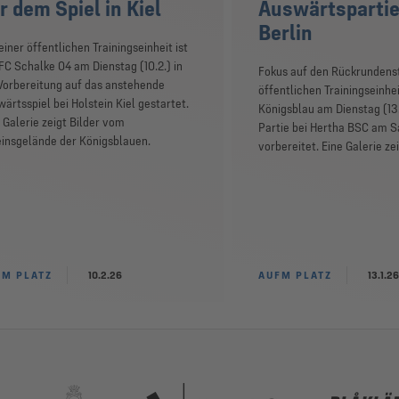
r dem Spiel in Kiel
Auswärtspartie
Berlin
einer öffentlichen Trainingseinheit ist
FC Schalke 04 am Dienstag (10.2.) in
Fokus auf den Rückrundenst
Vorbereitung auf das anstehende
öffentlichen Trainingseinhei
ärtsspiel bei Holstein Kiel gestartet.
Königsblau am Dienstag (13.1
 Galerie zeigt Bilder vom
Partie bei Hertha BSC am Sa
einsgelände der Königsblauen.
vorbereitet. Eine Galerie zei
FM PLATZ
10.2.26
AUFM PLATZ
13.1.26