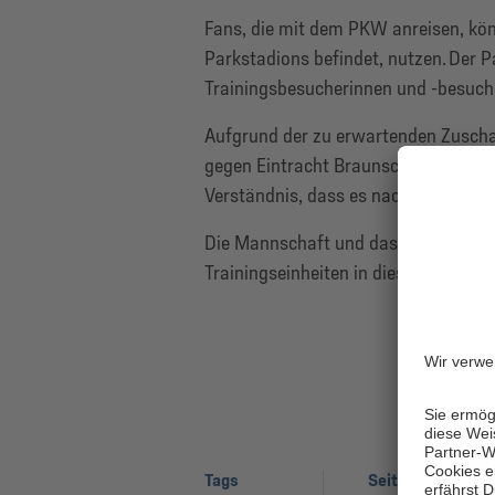
Fans, die mit dem PKW anreisen, kön
Parkstadions befindet, nutzen. Der P
Trainingsbesucherinnen und -besuch
Aufgrund der zu erwartenden Zuschau
gegen Eintracht Braunschweig am Son
Verständnis, dass es nach der Einhe
Die Mannschaft und das Trainer-Tea
Trainingseinheiten in dieser Saison!
Tags
Seite teilen