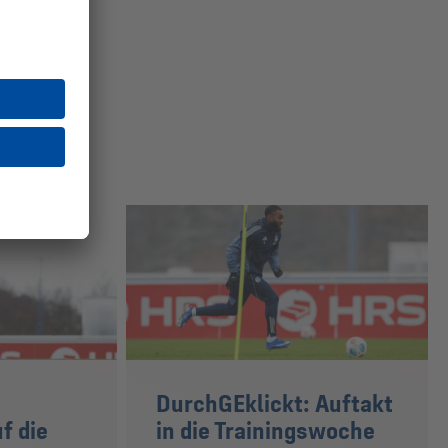
DurchGEklickt: Auftakt
f die
in die Trainingswoche