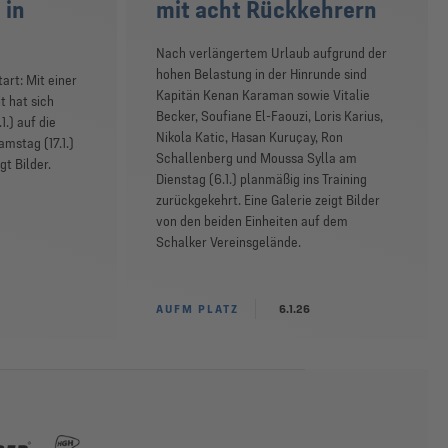
 in
mit acht Rückkehrern
Nach verlängertem Urlaub aufgrund der
hohen Belastung in der Hinrunde sind
art: Mit einer
Kapitän Kenan Karaman sowie Vitalie
t hat sich
Becker, Soufiane El-Faouzi, Loris Karius,
.) auf die
Nikola Katic, Hasan Kuruçay, Ron
mstag (17.1.)
Schallenberg und Moussa Sylla am
gt Bilder.
Dienstag (6.1.) planmäßig ins Training
zurückgekehrt. Eine Galerie zeigt Bilder
von den beiden Einheiten auf dem
Schalker Vereinsgelände.
AUFM PLATZ
6.1.26