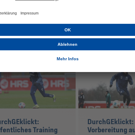
interessieren
rchGEklickt:
DurchGEklickt:
fentliches Training
Vorbereitung au