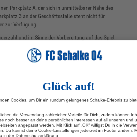
nen Parkplatz A, der sich in unmittelbarer Nähe des
arkplatz 3 an der Geschäftsstelle steht nicht für
er zur Verfügung.
erzahl und im Sinne der Vorbereitung auf das Spiel
ntag (17.5.) um 15.30 Uhr bittet der FC Schalke 04 um
it keine weitere Autogrammstunde geben wird.
m danken für die zahlreiche Unterstützung während der