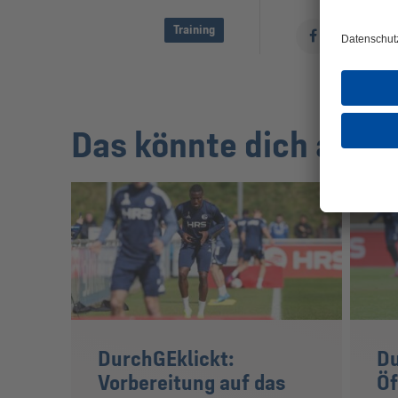
Training
Das könnte dich auch 
DurchGEklickt:
Du
Vorbereitung auf das
Öf