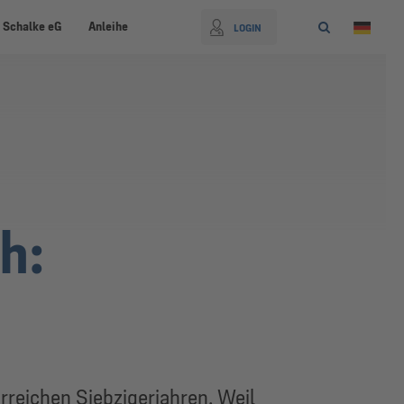
 Schalke eG
Anleihe
LOGIN
h:
reichen Siebzigerjahren. Weil