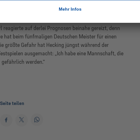
in der Hinrunde als einzige Mannschaft alle Heimspiele
:0-Erfolg in München sogar in die Riege der
 reagierte auf derlei Prognosen beinahe gereizt, denn
e hat beim fünfmaligen Deutschen Meister für einen
Die größte Gefahr hat Hecking jüngst während der
Testspielen ausgemacht: „Ich habe eine Mannschaft, die
n gefährlich werden.“
Seite teilen