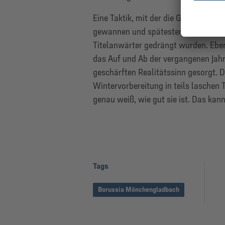
Eine Taktik, mit der die Gladbacher 
gewannen und spätestens nach dem 3
Titelanwärter gedrängt wurden. Eberl
das Auf und Ab der vergangenen Jahr
geschärften Realitätssinn gesorgt. 
Wintervorbereitung in teils laschen 
genau weiß, wie gut sie ist. Das kan
Tags
Borussia Mönchengladbach