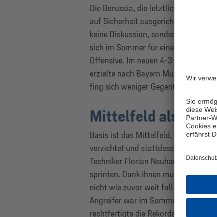
Die Borussia, die letztlich als enttäu
auf Sicherheit ausgerichtete Fußbal
keine Diskussion, sondern vertraute
sich im Sommer für einen Kurswech
Offensive. Im neuen 4-3-3 stimmt n
erzielte nach Bayern München und B
fing sich weniger Gegentreffer.
Mittelfeld als Prun
Basis ist das Mittelfeld, in dem Heck
verzichtet und stattdessen den umsi
Techniker Florian Neuhaus und Jonas
sprinten. Dank ihnen muss sich der
nicht wie zuvor weit fallen lassen, 
Angreifer war im Sommer 2018 vom 
rechtfertigte die Rekordablöse von 2