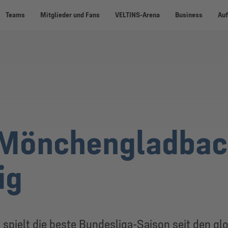
Teams
Mitglieder und Fans
VELTINS-Arena
Business
Auf
 Mönchengladbac
ig
ielt die beste Bundesliga-Saison seit den glor