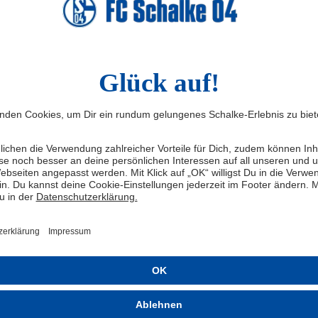
schter Neunter einlief, agiere ängstlich und ideenlos. Der
l vergraule die Fans. Doch Manager Max Eberl erlaubte
 dem Gespür des erfahrenen Hecking. Dieser entschied
sel und wagte gegen den Bundesliga-Trend mehr
un die Balance zwischen Abwehr und Angriff. Gladbach
orussia Dortmund die meisten Tore, keine Mannschaft
kstück
ing oft auf einen rein defensiv ausgerichteten Akteur
chtigen Sechser Tobias Strobl sowie die schnellen
 Hofmann einsetzt, die im Umschaltspiel in jede Lücke
 mittlerweile europaweit umworbene Thorgan Hazard
sondern agiert beinahe auf Höhe von Alassane Plea. Der
OGC Nizza an den Niederrhein gewechselt und
3 Millionen Euro mit bislang zehn Saisontoren.