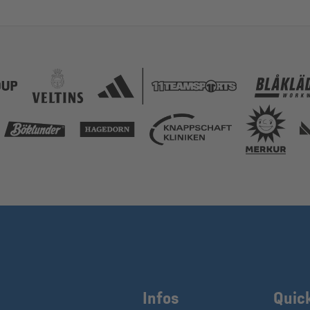
Infos
Quic