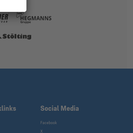
klinks
Social Media
Facebook
X