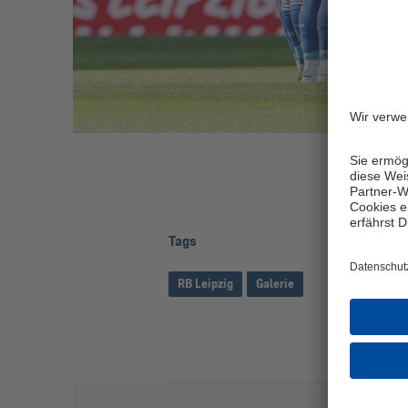
Tags
Seite
RB Leipzig
Galerie