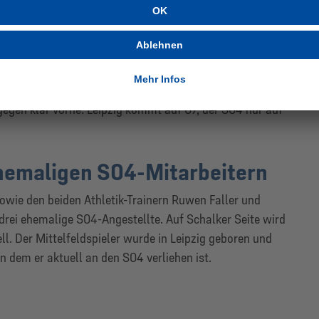
rstarker Teams
fenden Spielzeit bereits neun Tore nach Kontern erzielt.
m Ranking bislang noch erfolgreicher. Bei den erspielten
egen klar vorne: Leipzig kommt auf 67, der S04 nur auf
hemaligen S04-Mitarbeitern
owie den beiden Athletik-Trainern Ruwen Faller und
drei ehemalige S04-Angestellte. Auf Schalker Seite wird
l. Der Mittelfeldspieler wurde in Leipzig geboren und
von dem er aktuell an den S04 verliehen ist.