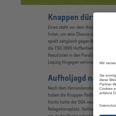
Knappen dürfen nic
Eines steht vor dem Anpfiff bereits 
holen, um eine Chance auf den Rele
spielt zeitgleich gegen Bayer Leverku
die TSG 1899 Hoffenheim. Mit einem
Resultaten in den Parallelspielen ist
Leipzig hingegen verloren, steht der f
Aufholjagd nach Hin
Nach dem Hinrundenabschluss gegen 
haben die Knappen fleißig Punkte g
Konto hatte der S04 nach dem Ende 
Relegationsplatz. Seither heimste d
ein. In der Rückrundentabelle belegt