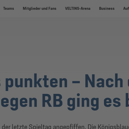
Teams
Mitglieder und Fans
VELTINS-Arena
Business
Auf
 punkten – Nach
gegen RB ging es
 der letzte Spieltag angepfiffen. Die Königsbla