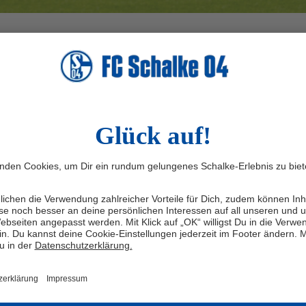
ht verlieren
fest: Schalke (31 Punkte) muss mindestens einen Zähler
gationsplatz zu haben. Der VfL Bochum (32 Punkte)
sen, der VfB Stuttgart (ebenfalls 32 Punkte) trifft auf
 königsblauen Sieg bei RB sowie den passenden
 sogar die direkte Rettung möglich. Geht die Partie in
ünfte Abstieg der Vereinshistorie fest.
spiel-Pleite
die Sachsen (RB gewann in der VELTINS-Arena mit 6:1)
esammelt. Mit gerade einmal neun Zählern auf dem
des ersten Saisonteils sieben Punkte Rückstand auf den
ie Mannschaft von Chef-Trainer Thomas Reis 22 Zähler
 Königsblau damit aktuell Rang acht.