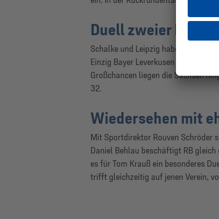
Duell zweier konte
Schalke und Leipzig haben in der lau
Einzig Bayer Leverkusen war in diese
Großchancen liegen die Sachsen hing
32.
Wiedersehen mit e
Mit Sportdirektor Rouven Schröder s
Daniel Behlau beschäftigt RB gleich 
es für Tom Krauß ein besonderes Duel
trifft gleichzeitig auf jenen Verein, 