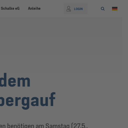
 Schalke eG
Anleihe
LOGIN
 dem
 bergauf
uen benötigen am Samstag (27.5.,