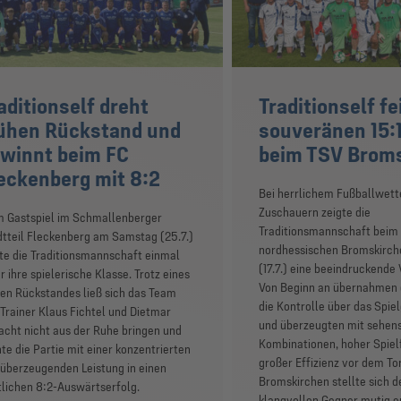
aditionself dreht
Traditionself fe
ühen Rückstand und
souveränen 15:1
winnt beim FC
beim TSV Brom
eckenberg mit 8:2
Bei herrlichem Fußballwett
Zuschauern zeigte die
m Gastspiel im Schmallenberger
Traditionsmannschaft beim 
tteil Fleckenberg am Samstag (25.7.)
nordhessischen Bromskirch
te die Traditionsmannschaft einmal
(17.7.) eine beeindruckende 
 ihre spielerische Klasse. Trotz eines
Von Beginn an übernahmen 
en Rückstandes ließ sich das Team
die Kontrolle über das Spi
Trainer Klaus Fichtel und Dietmar
und überzeugten mit sehen
cht nicht aus der Ruhe bringen und
Kombinationen, hoher Spiel
te die Partie mit einer konzentrierten
großer Effizienz vor dem To
überzeugenden Leistung in einen
Bromskirchen stellte sich 
lichen 8:2-Auswärtserfolg.
klangvollen Gegner mutig e