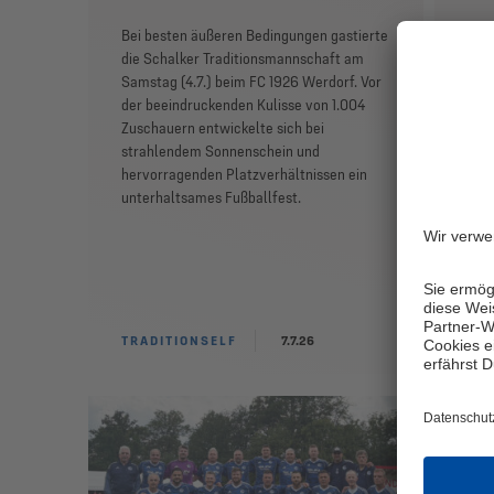
Bei besten äußeren Bedingungen gastierte
Im R
die Schalker Traditionsmannschaft am
jähr
Samstag (4.7.) beim FC 1926 Werdorf. Vor
1946
der beeindruckenden Kulisse von 1.004
des 
Zuschauern entwickelte sich bei
der 
strahlendem Sonnenschein und
Ham
hervorragenden Platzverhältnissen ein
rund
unterhaltsames Fußballfest.
hoc
deut
Gast
Höh
TRADITIONSELF
7.7.26
TRA