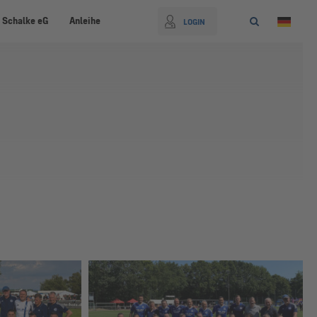
 Schalke eG
Anleihe
LOGIN