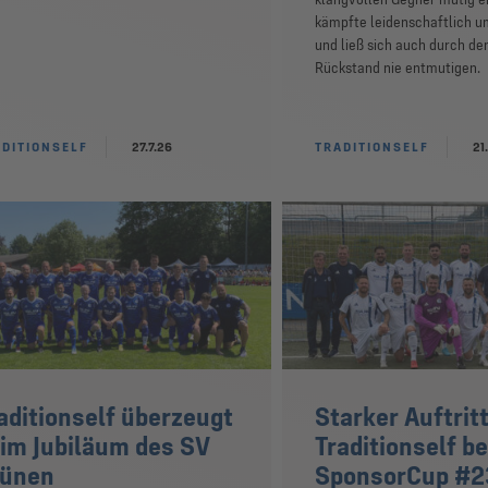
kämpfte leidenschaftlich u
und ließ sich auch durch de
Rückstand nie entmutigen.
DITIONSELF
27.7.26
TRADITIONSELF
21
aditionself überzeugt
Starker Auftritt
im Jubiläum des SV
Traditionself b
rünen
SponsorCup #2