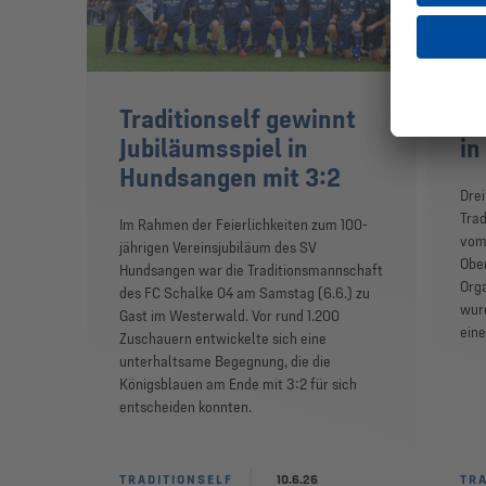
Traditionself gewinnt
Tr
Jubiläumsspiel in
in
Hundsangen mit 3:2
Drei
Tra
Im Rahmen der Feierlichkeiten zum 100-
vom 
jährigen Vereinsjubiläum des SV
Ober
Hundsangen war die Traditionsmannschaft
Orga
des FC Schalke 04 am Samstag (6.6.) zu
wurd
Gast im Westerwald. Vor rund 1.200
eine
Zuschauern entwickelte sich eine
unterhaltsame Begegnung, die die
Königsblauen am Ende mit 3:2 für sich
entscheiden konnten.
TRADITIONSELF
10.6.26
TRA