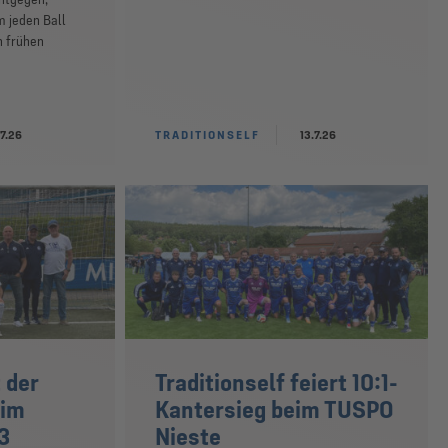
m jeden Ball
n frühen
.7.26
TRADITIONSELF
13.7.26
 der
Traditionself feiert 10:1-
eim
Kantersieg beim TUSPO
3
Nieste