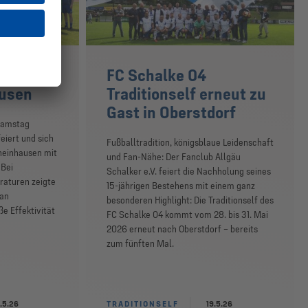
t 7:0-
FC Schalke 04
ausen
Traditionself erneut zu
Gast in Oberstdorf
Samstag
eiert und sich
Fußballtradition, königsblaue Leidenschaft
heinhausen mit
und Fan-Nähe: Der Fanclub Allgäu
 Bei
Schalker e.V. feiert die Nachholung seines
aturen zeigte
15-jährigen Bestehens mit einem ganz
 an
besonderen Highlight: Die Traditionself des
e Effektivität
FC Schalke 04 kommt vom 28. bis 31. Mai
2026 erneut nach Oberstdorf – bereits
zum fünften Mal.
.5.26
TRADITIONSELF
19.5.26