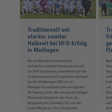
Traditionself mit
Tr
starker zweiter
fr
Halbzeit bei 10:0-Erfolg
ge
in Meilingen
Fl
Bei strahlendem Sonnenschein,
Bei
sommerlich warmen Temperaturen und
Stad
vor 804 Zuschauern präsentierte sich die
zeig
Traditionsmannschaft auch beim Gastspiel
mehr
bei der SG Meilingen 1951 e.V. im
früh
Rheingau-Taunuskreis in hervorragender
von 
Verfassung. Unter der Leitung von Rüdiger
Scha
Abramczik dominierte das Team die
dreh
Begegnung am Samstag (1.8.) von der
und 
ersten Minute an. Trotz drückender
deut