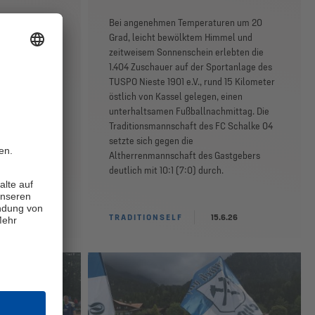
 auf dem
Bei angenehmen Temperaturen um 20
lke 04 wieder
Grad, leicht bewölktem Himmel und
up auf dem
zeitweisem Sonnenschein erlebten die
annschaften
1.404 Zuschauer auf der Sportanlage des
orenkreis der
TUSPO Nieste 1901 e.V., rund 15 Kilometer
 den begehrten
östlich von Kassel gelegen, einen
 die Schalker
unterhaltsamen Fußballnachmittag. Die
erneut
Traditionsmannschaft des FC Schalke 04
 und mit
setzte sich gegen die
l überzeugte.
Altherrenmannschaft des Gastgebers
deutlich mit 10:1 (7:0) durch.
.6.26
TRADITIONSELF
15.6.26