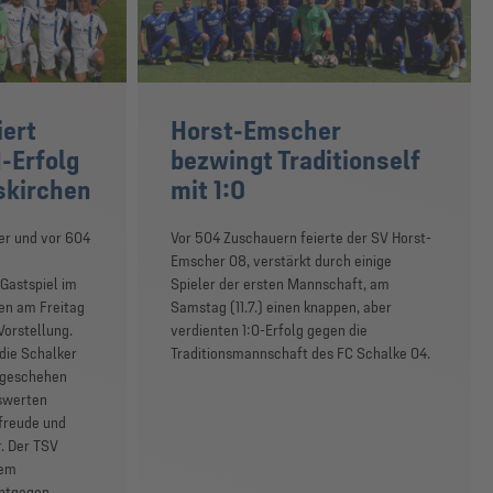
iert
Horst-Emscher
-Erfolg
bezwingt Traditionself
skirchen
mit 1:0
er und vor 604
Vor 504 Zuschauern feierte der SV Horst-
Emscher 08, verstärkt durch einige
Gastspiel im
Spieler der ersten Mannschaft, am
en am Freitag
Samstag (11.7.) einen knappen, aber
Vorstellung.
verdienten 1:0-Erfolg gegen die
die Schalker
Traditionsmannschaft des FC Schalke 04.
elgeschehen
swerten
freude und
r. Der TSV
dem
ntgegen,