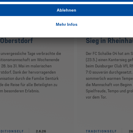
aditionself begeistert
Traditionself mi
 Oberstdorf
Sieg in Rheinh
 unvergessliche Tage verbrachte die
Der FC Schalke 04 hat am 
ditionsmannschaft am Wochenende
(23.5.) einen Kantersieg gef
28. bis 31. Mai im malerischen
beim Duisburger Club VfL R
stdorf. Dank der hervorragenden
7:0 souverän durchgesetzt.
nisation durch die Familie Sentürk
sommerlich warmen Temper
e die Reise für alle Beteiligten zu
die Mannschaft von Beginn
m besonderen Erlebnis.
Spielfreude, Tempo und groß
vor dem Tor.
DITIONSELF
2.6.26
TRADITIONSELF
26