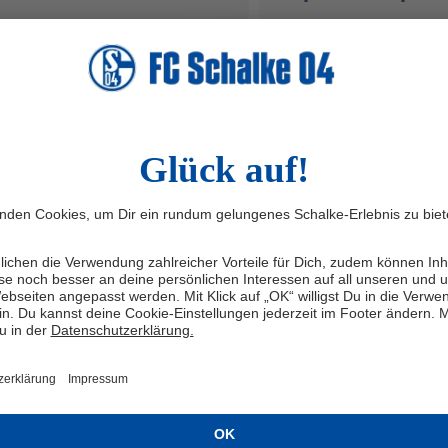
ahmen der Feierlichkeiten zum 80-
Am Mittwoch (17. 6.) stand
igen Vereinsjubiläum des SV Brünen
Vereinsgelände des FC Scha
 gastierte die Traditionsmannschaft
der traditionelle SponsorC
FC Schalke 04 am Sonntag (21.6.) auf
Programm. Insgesamt 40 M
Sportanlage an der Bergstraße in
aus dem Partner- und Spons
minkeln-Brünen am Niederrhein. Vor
Königsblauen kämpften um
 1.004 Zuschauern und bei
Titel. Mitten im Geschehen:
hsommerlichen Temperaturen von
Traditionsmannschaft, die 
lich über 30 Grad bildete das
zahlreiche Zuschauer anzog
spiel der Königsblauen einen der
attraktivem Offensivfußbal
epunkte des Festwochenendes.
DITIONSELF
22.6.26
TRADITIONSELF
18