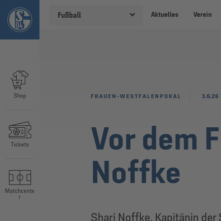
Aktuelles
Verein
Fußball
Shop
FRAUEN-WESTFALENPOKAL
3.6.26
Vor dem F
Tickets
Noffke
Matchcente
r
Shari Noffke, Kapitänin der 