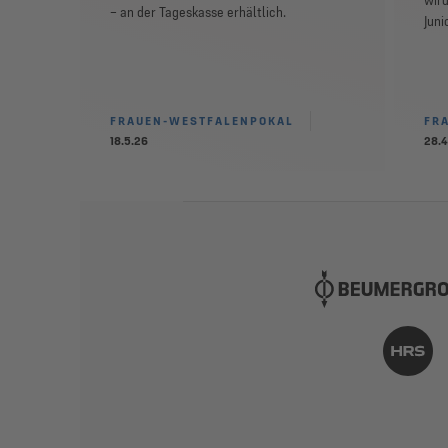
wird
– an der Tageskasse erhältlich.
Juni
FRAUEN-WESTFALENPOKAL
FR
18.5.26
28.4