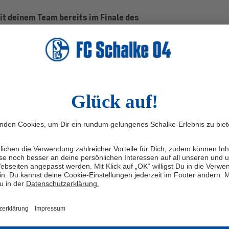
it deinem Team bereits im Finale des
Ihr Euch jedoch geschlagen geben. Wie sehr
ätzlich, erneut die Chance auf den Titel zu bekommen?
kommt bis ins Finale und geht am Ende als Zweiter vom
rer. Das ist nie ein schönes Gefühl. Aber genau das
 den Pokal nach Schalke zu holen und diesmal unsere
nner vom Platz zu gehen und die Saison perfekt zu
ale erneut ein Regionalligist auf Euch: Wie schätzt Du
riple ein und was würde Dir dieser Pokalsieg – auch
g bei Schalke und die Entwicklung des Teams –
lt und bereit dazu, auch Bielefeld die Stirn zu bieten.
ewiesen, dass wir die Qualität, den Zusammenhalt und
ssige Gegner zu schlagen.
Als mein persönliches letztes