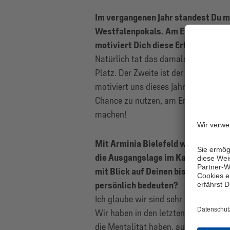
Im vergangenen Jahr standest Du m
Westfalenpokals. Am Ende musstet 
motiviert Dich diese Erfahrung zus
Natürlich tat das damals weh. Man 
Platz. Der Zweite ist der erste Verlie
motiviert uns dieses Jahr erst recht
Chance zu nutzen, am Ende als Gewi
machen!
Mit Arminia Bielefeld wartet im Fin
die Ausgangslage im Kampf um das T
mit Blick auf Deinen bisherigen We
persönlich bedeuten?
Ich glaube wir sind sehr gut aufgestel
Wir haben in den letzten Monaten b
die Mentalität haben, auch höherkla