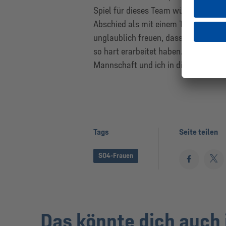
Spiel für dieses Team würde es mir n
Abschied als mit einem Triple in der
unglaublich freuen, dass wir uns end
so hart erarbeitet haben. So oder so
Mannschaft und ich in diesem, aber 
Tags
Seite teilen
S04-Frauen
Das könnte dich auch 