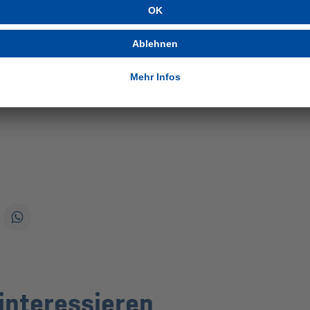
atürlich sehr viel bedeuten. Ich denke einen schöneren
 Tasche, könnte es nicht geben. Ich würde mich
lich ganz dafür belohnen, was wir uns die letzten Jahre
 bin ich aber einfach unfassbar stolz darauf, was meine
auch in den vergangenen Jahren erreicht haben.
interessieren