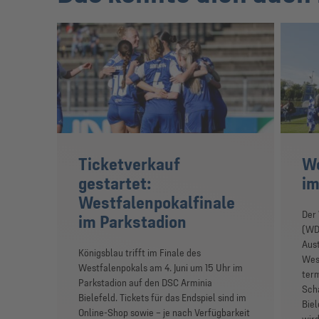
Ticketverkauf
We
gestartet:
im
Westfalenpokalfinale
Der
im Parkstadion
(WD
Aust
Königsblau trifft im Finale des
Wes
Westfalenpokals am 4. Juni um 15 Uhr im
term
Parkstadion auf den DSC Arminia
Scha
Bielefeld. Tickets für das Endspiel sind im
Biel
Online-Shop sowie – je nach Verfügbarkeit