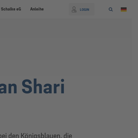
 Schalke eG
Anleihe
LOGIN
an Shari
bei den Königsblauen, die