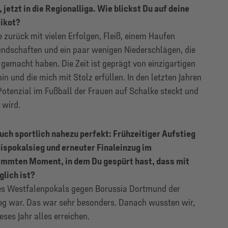
, jetzt in die Regionalliga. Wie blickst Du auf deine
rikot?
e zurück mit vielen Erfolgen, Fleiß, einem Haufen
undschaften und ein paar wenigen Niederschlägen, die
gemacht haben. Die Zeit ist geprägt von einzigartigen
in und die mich mit Stolz erfüllen.
In den letzten Jahren
otenzial im Fußball der Frauen auf Schalke steckt und
 wird.
uch sportlich nahezu perfekt: Frühzeitiger Aufstieg
ispokalsieg und erneuter Finaleinzug im
immten Moment, in dem Du gespürt hast, dass mit
lich ist?
des Westfalenpokals gegen Borussia Dortmund der
sieg war. Das war sehr besonders. Danach wussten wir,
ses Jahr alles erreichen.