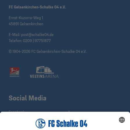
FC Gelsenkirchen-Schalke 04 e.V.
Ernst-Kuzorra-Weg 1
45891 Gelsenkirchen
E-Mail:
post@schalke04.de
Telefon:
0209 | 97751877
© 1904-2026 FC Gelsenkirchen-Schalke 04 e.V.
Social Media
Facebook
X
Instagram
YouTube
WhatsApp
TikTok