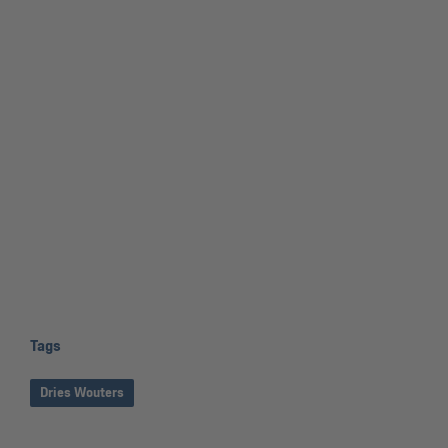
Tags
Dries Wouters