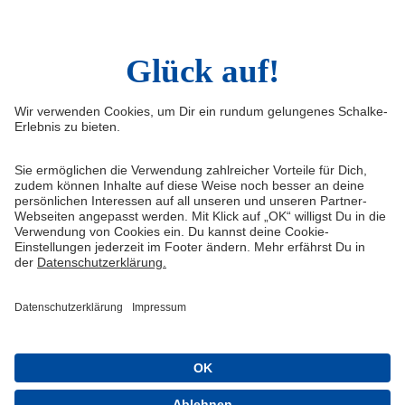
Sina Weibo
LinkedIn
Infos
Quicklinks
Impressum
Shop
Kontakt
Tickets
FAQ
Schalke TV
Medien/Presse
VELTINS-Arena
Datenschutz
Knappenschmiede
Haftungsausschluss
ERWIN buchen
Cookie-Einstellungen