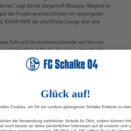
boten“, sagt Bärbel Bergerhoff-Wodopia, Mitglied im
rgab den Projektverantwortlichen am vergangenen
 IDUNA PARK die schriftliche Zusage über eine
eises Ruhr und Vorstandsvorsitzender von Vonovia,
on und identifiziert Kinder, die eine weitergehende
benötigen. Deshalb befürworten wir als Initiativkreis
 Stiftung.“
 geht, diesen Kindern und
ach all den schrecklichen