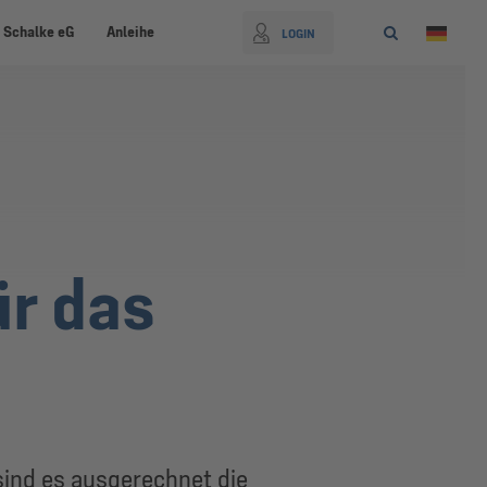
 Schalke eG
Anleihe
LOGIN
ür das
sind es ausgerechnet die