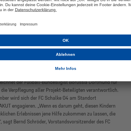
e Hilfe zukommen zu lassen,
en, helfen wir immer gern.
Dr. Bernd Schröder
 zeichnet der Fußball-Bundesligist Borussia Dortmund für
die Verpflegung aller Projekt-Beteiligten verantwortlich.
ember wird sich der FC Schalke 04 am Standort
 AKUT engagieren. „Wenn es darum geht, diesen Kindern
klichen Erlebnissen jene Hilfe zukommen zu lassen, die
“, sagt Bernd Schröder, Vorstandsvorsitzender des FC