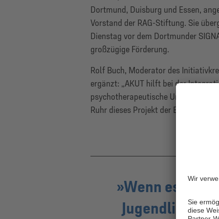
Dortmund, Duisburg und Essen, ange
Vorstand der RAG-Stiftung. Sie übe
Dienstag vor dem Dortmunder SIGNAL
großzügige Förderung.
Rolf Buch, Moderator des Initiativkr
ergänzt: „AKUT hilft bei der Integrati
psychotherapeutische Unterstützung 
Ruhr dieses Projekt der Björn Steiger
Wenn es darum
Jugendlichen n