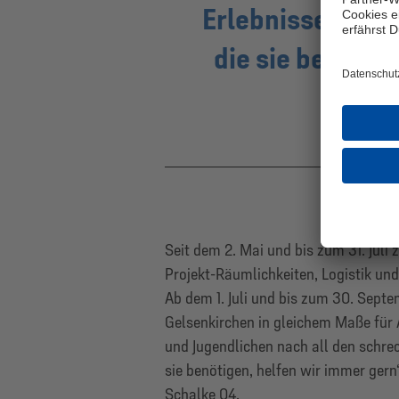
Erlebnissen jen
die sie benötig
Seit dem 2. Mai und bis zum 31. Juli
Projekt-Räumlichkeiten, Logistik und 
Ab dem 1. Juli und bis zum 30. Sept
Gelsenkirchen in gleichem Maße für
und Jugendlichen nach all den schrec
sie benötigen, helfen wir immer gern
Schalke 04.