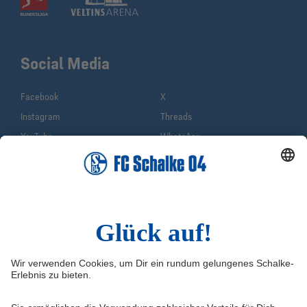
Social Media
Facebook
X
Instagram
Threads
YouTube
WhatsApp
TikTok
Sina Weibo
LinkedIn
Infos
Quicklinks
Impressum
Shop
Service & Kontakt
Tickets
FAQ
Schalke TV