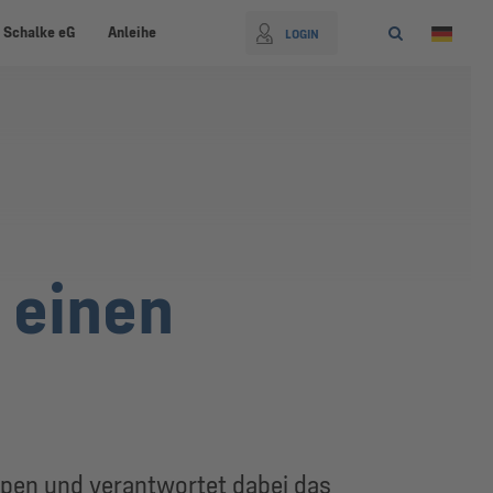
 Schalke eG
Anleihe
LOGIN
 einen
appen und verantwortet dabei das