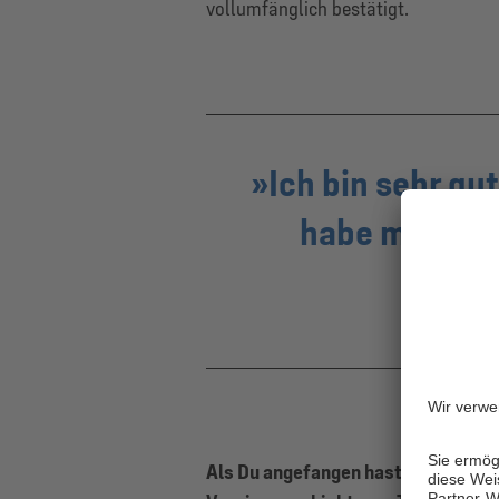
vollumfänglich bestätigt.
Ich bin sehr g
habe mich sc
Als Du angefangen hast, war die S