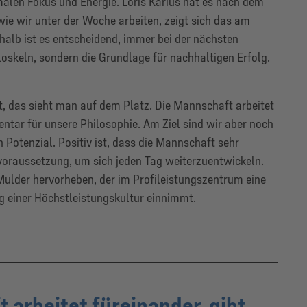
malen Fokus und Energie. Loris Karius hat es nach dem
ie wir unter der Woche arbeiten, zeigt sich das am
alb ist es entscheidend, immer bei der nächsten
loskeln, sondern die Grundlage für nachhaltigen Erfolg.
, das sieht man auf dem Platz. Die Mannschaft arbeitet
mentar für unsere Philosophie. Am Ziel sind wir aber noch
en Potenzial. Positiv ist, dass die Mannschaft sehr
ndvoraussetzung, um sich jeden Tag weiterzuentwickeln.
ulder hervorheben, der im Profileistungszentrum eine
ng einer Höchstleistungskultur einnimmt.
 arbeitet füreinander, gibt