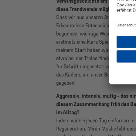
Vereinsgeschichte am Tiefpunkt. He
diese Trendwende möglich gemach
Dass wir aus unseren Analysen die r
Erkenntnisse Entscheidungen getroff
begonnen, wichtige Weichen zu stell
erstmals eine klare Spielphilosophie
meinem Start haben wir diese Krite
etwa bei der Trainerfindung. Wir hab
für Schritt umgesetzt: vom Anforderun
des Kaders, um unser Budget gezielt 
gegeben.
Aggressiv, intensiv, mutig – das si
diesem Zusammenhang früh den Begr
im Alltag?
Indem wir sie jeden Tag einfordern un
Regeneration. Miron Muslic lebt die