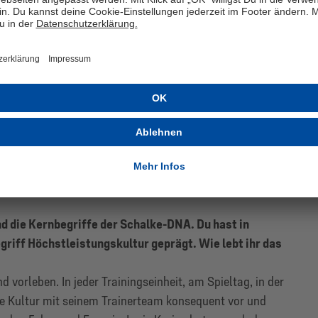
ute steht Schalke an der Tabellenspitze. Was hat
t?
ichtigen Schlüsse gezogen haben und auf Basis dieser
en haben. Der Verein hat bereits im Herbst 2024
en, vor allem mit dem Projekt Schalke-DNA, mit dem
 und präzise Positionsprofile definiert wurden. Nach
rien noch einmal geschärft und konsequent angewendet –
en einen klaren Plan für den Sport entwickelt und Schritt
gsprofil für den Chef-Trainer bis hin zur Zielstruktur
einzusetzen. Diese Klarheit hat uns Orientierung
nd die Kernbegriffe der Schalke-DNA. Du hast in
iff Höchstleistungskultur geprägt. Wie lebt ihr das
d vorleben. In jeder Trainingseinheit, am Spieltag, in der
se Kultur mit seinem Trainerteam konsequent vor und