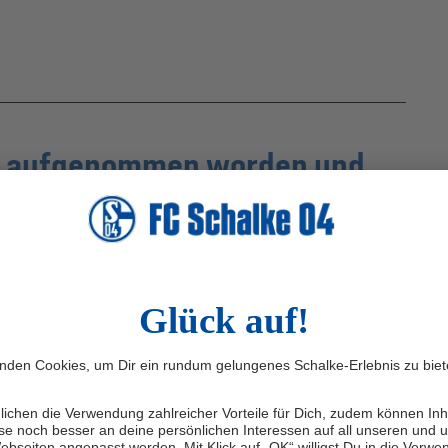
ut aufgenommen worden und
hnell heimisch gefühlt.
Frank Baumann
timmung nach der schlechtesten Platzierung der