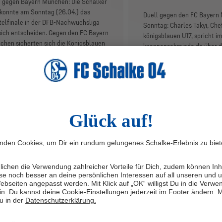
g gegen Bayern München: Die Schalker
konnte am Sonntag (26.04.) das
Duell gegen den FC Bayer
elfinale in der DFB-Nachwuchsliga
Sonntag: Charles Takyi, Che
sich entscheiden. Gegen den FC Bayern
königsblauen U17, spricht i
hen sicherten sich die Königsblauen
knappenschmiede.de über d
n 1:0-Sieg und damit das Ticket für die
Saisonverlauf des Schalke
hste Runde um die Deutsche
und richtet seinen Blick au
terschaft.
(26.04., 11 Uhr) Achtelfinale
Parkstadion gegen die Mün
7 DFB-NACHWUCHSLIGA
U17 DFB-NACHWUCHSL
.26
25.4.26