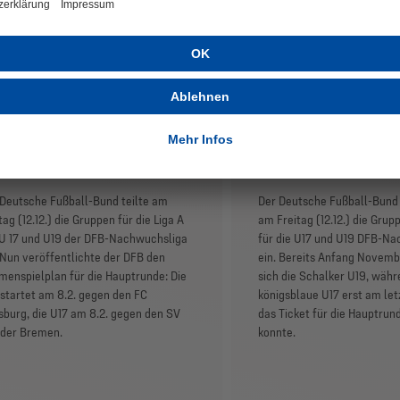
B-Nachwuchsliga:
DFB-Nachwuchs
hmenspielplan für
Gruppeneinteil
ga A veröffentlicht
Liga A
Deutsche Fußball-Bund teilte am
Der Deutsche Fußball-Bund 
tag (12.12.) die Gruppen für die Liga A
am Freitag (12.12.) die Grup
 U 17 und U19 der DFB-Nachwuchsliga
für die U17 und U19 DFB-N
 Nun veröffentlichte der DFB den
ein. Bereits Anfang Novembe
enspielplan für die Hauptrunde: Die
sich die Schalker U19, währ
startet am 8.2. gegen den FC
königsblaue U17 erst am let
burg, die U17 am 8.2. gegen den SV
das Ticket für die Hauptrun
der Bremen.
konnte.