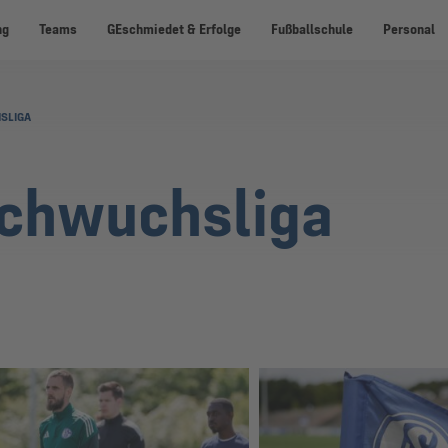
ng
Teams
GEschmiedet & Erfolge
Fußballschule
Personal
SLIGA
chwuchsliga