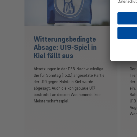
Witterungsbedingte
DF
Absage: U19-Spiel in
Ra
Kiel fällt aus
Li
Absetzungen in der DFB-Nachwuchsliga:
Der 
Die für Sonntag (15.2.) angesetzte Partie
Frei
der U19 gegen Holstein Kiel wurde
der
abgesagt. Auch die königsblaue U17
ein.
bestreitet an diesem Wochenende kein
Rahm
Meisterschaftsspiel.
U19 
Augs
Wer