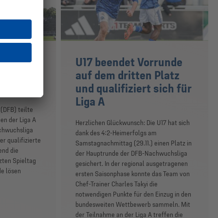
liga:
U17 beendet Vorrunde
ung für
auf dem dritten Platz
und qualifiziert sich für
Liga A
(DFB) teilte
pen der Liga A
Herzlichen Glückwunsch: Die U17 hat sich
achwuchsliga
dank des 4:2-Heimerfolgs am
r qualifizierte
Samstagnachmittag (29.11.) einen Platz in
end die
der Hauptrunde der DFB-Nachwuchsliga
zten Spieltag
gesichert. In der regional ausgetragenen
de lösen
ersten Saisonphase konnte das Team von
Chef-Trainer Charles Takyi die
notwendigen Punkte für den Einzug in den
bundesweiten Wettbewerb sammeln. Mit
der Teilnahme an der Liga A treffen die