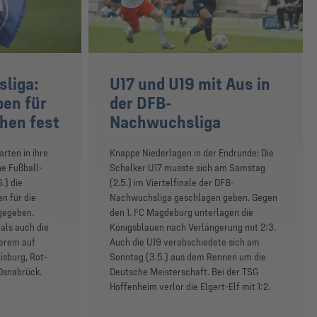
liga:
U17 und U19 mit Aus in
en für
der DFB-
hen fest
Nachwuchsliga
rten in ihre
Knappe Niederlagen in der Endrunde: Die
he Fußball-
Schalker U17 musste sich am Samstag
.) die
(2.5.) im Viertelfinale der DFB-
n für die
Nachwuchsliga geschlagen geben. Gegen
gegeben.
den 1. FC Magdeburg unterlagen die
als auch die
Königsblauen nach Verlängerung mit 2:3.
derem auf
Auch die U19 verabschiedete sich am
sburg, Rot-
Sonntag (3.5.) aus dem Rennen um die
Osnabrück.
Deutsche Meisterschaft. Bei der TSG
Hoffenheim verlor die Elgert-Elf mit 1:2.