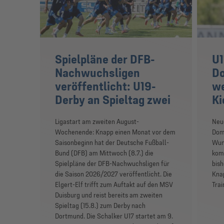
Spielpläne der DFB-
U1
Nachwuchsligen
Do
veröffentlicht: U19-
we
Derby an Spieltag zwei
Ki
Ligastart am zweiten August-
Neue
Wochenende: Knapp einen Monat vor dem
Domi
Saisonbeginn hat der Deutsche Fußball-
Wun
Bund (DFB) am Mittwoch (8.7.) die
komm
Spielpläne der DFB-Nachwuchsligen für
bish
die Saison 2026/2027 veröffentlicht. Die
Kna
Elgert-Elf trifft zum Auftakt auf den MSV
Trai
Duisburg und reist bereits am zweiten
Spieltag (15.8.) zum Derby nach
Dortmund. Die Schalker U17 startet am 9.