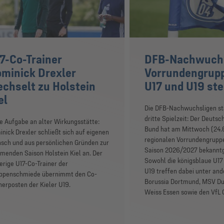
7-Co-Trainer
DFB-Nachwuchs
minick Drexler
Vorrundengrupp
chselt zu Holstein
U17 und U19 ste
el
Die DFB-Nachwuchsligen sta
dritte Spielzeit: Der Deutsc
 Aufgabe an alter Wirkungsstätte:
Bund hat am Mittwoch (24.6
nick Drexler schließt sich auf eigenen
regionalen Vorrundengruppe
sch und aus persönlichen Gründen zur
Saison 2026/2027 bekannt
enden Saison Holstein Kiel an. Der
Sowohl die königsblaue U17 
erige U17-Co-Trainer der
U19 treffen dabei unter an
ppenschmiede übernimmt den Co-
Borussia Dortmund, MSV Dui
nerposten der Kieler U19.
Weiss Essen sowie den VfL 