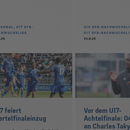
SONAL, U17 DFB-
U19 DFB-NACHWUCHSLI
CHWUCHSLIGA
U17 DFB-NACHWUCHSL
.26
24.6.26
7 feiert
Vor dem U17-
ertelfinaleinzug
Achtelfinale: 0
an Charles Taky