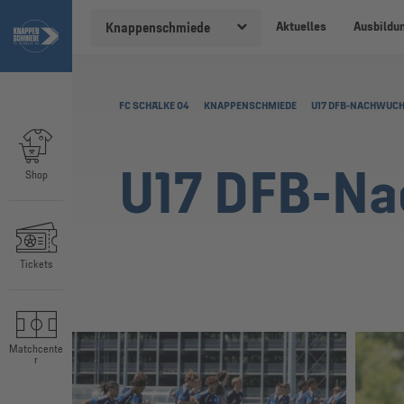
Aktuelles
Ausbildu
Knappenschmiede
FC SCHALKE 04
KNAPPENSCHMIEDE
U17 DFB-NACHWUCH
U17 DFB-Na
Shop
Tickets
Matchcente
r