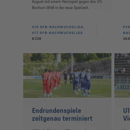
August mit einem Heimspiel gegen den VfL
Bochum 1848 in die neue Spielzeit.
U19 DFB-NACHWUCHSLIGA,
PER
U17 DFB-NACHWUCHSLIGA
NA
8.7.26
30.6
Endrundenspiele
U1
zeitgenau terminiert
Vi