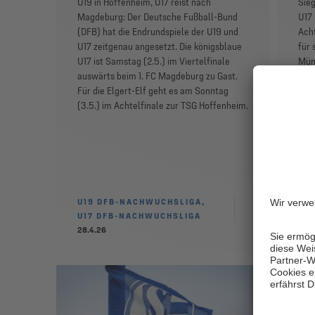
U19 in Hoffenheim, U17 reist nach
Sie
Magdeburg: Der Deutsche Fußball-Bund
U17 
(DFB) hat die Endrundspiele der U19 und
Acht
U17 zeitgenau angesetzt. Die königsblaue
für 
U17 ist Samstag (2.5.) im Viertelfinale
Münc
auswärts beim 1. FC Magdeburg zu Gast.
eine
Für die Elgert-Elf geht es am Sonntag
näc
(3.5.) im Achtelfinale zur TSG Hoffenheim.
Meis
U19 DFB-NACHWUCHSLIGA,
U17 DFB-NACHWUCHSLIGA
U1
28.4.26
27.4