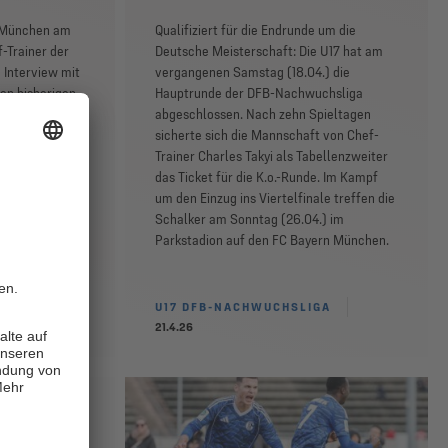
n München am
Qualifiziert für die Endrunde um die
f-Trainer der
Deutsche Meisterschaft: Die U17 hat am
m Interview mit
vergangenen Samstag (18.04.) die
en bisherigen
Hauptrunde der DFB-Nachwuchsliga
r Nachwuchses
abgeschlossen. Nach zehn Spieltagen
f das morgige
sicherte sich die Mannschaft von Chef-
 im
Trainer Charles Takyi als Tabellenzweiter
chener.
das Ticket für die K.o.-Runde. Im Kampf
um den Einzug ins Viertelfinale treffen die
Schalker am Sonntag (26.04.) im
Parkstadion auf den FC Bayern München.
IGA
U17 DFB-NACHWUCHSLIGA
21.4.26