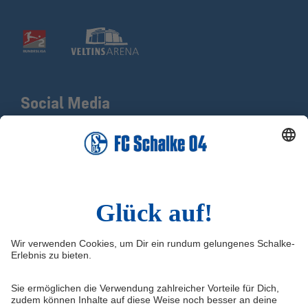
Social Media
Facebook
X
Instagram
YouTube
LinkedIn
TikTok
Infos
Quicklinks
Impressum
Shop
Kontakt
Tickets
Medienportal
schalke04.de