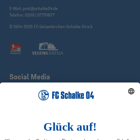
E-Mail:
post@schalke04.de
Telefon:
0209 | 97751877
© 1904-2026 FC Gelsenkirchen-Schalke 04 e.V.
Social Media
Facebook
X
Instagram
YouTube
LinkedIn
TikTok
Infos
Quicklinks