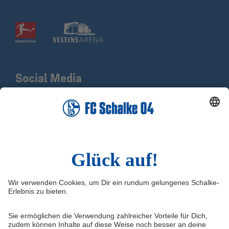
Social Media
Facebook
Twitter
Instagram
YouTube
Sina Weibo
Infos
Quicklinks
Impressum
Shop
Kontakt
Tickets
Medien/Presse
Schalke04.de