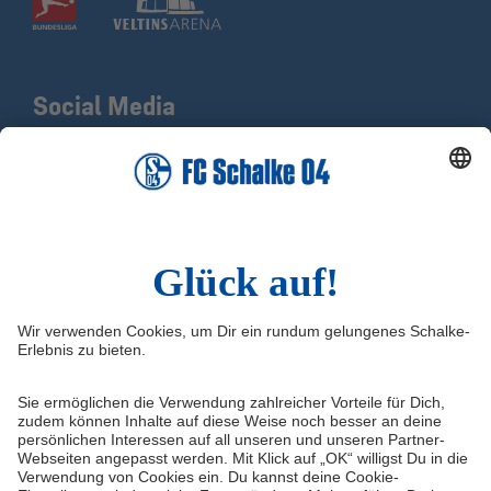
Social Media
Facebook
X
Instagram
YouTube
LinkedIn
TikTok
Infos
Quicklinks
Impressum
Shop
Kontakt
Tickets
Medien/Presse
schalke04.de
FAQ
Schalke TV
Datenschutz
VELTINS-Arena