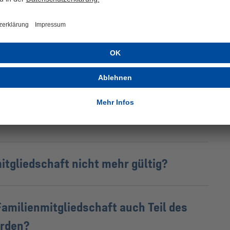
itglieder unter derselben Adresse
en Mitgliedschaften in die
t wechseln?
itgliedschaft nicht mehr gültig?
Familienmitgliedschaft auch Teil des
rden?