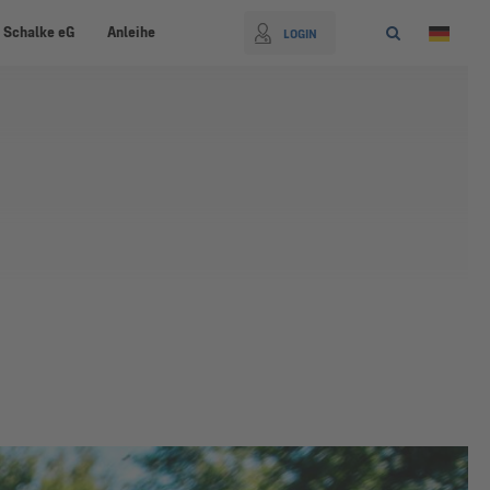
 Schalke eG
Anleihe
LOGIN