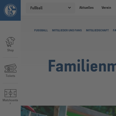
Aktuelles
Verein
Fußball
FUSSBALL
MITGLIEDER UND FANS
MITGLIEDSCHAFT
F
Shop
Familienm
Tickets
Matchcente
r