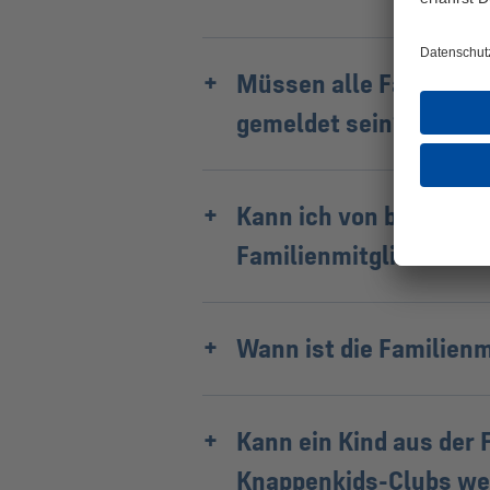
Müssen alle Familienm
gemeldet sein?
Kann ich von bestehend
Familienmitgliedschaf
Wann ist die Familienm
Kann ein Kind aus der 
Knappenkids-Clubs we