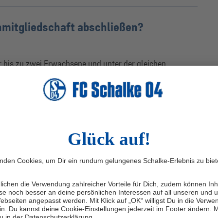
nmitgliedschaft abschließen?
ür bis zu zwei Erwachsene und unter der gleichen
 Vollendung des 18. Lebensjahres – unabhängig von
, dass mindestens ein minderjähriges Kind Teil der
milienmitgliedschaft?
nen Teil einer Familienmitgliedschaft