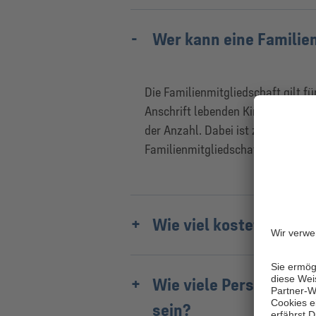
Wer kann eine Familie
Die Familienmitgliedschaft gilt f
Anschrift lebenden Kinder bis zur
der Anzahl. Dabei ist zu beachten
Familienmitgliedschaft ist.
Wie viel kostet die Fa
Wie viele Personen kön
sein?