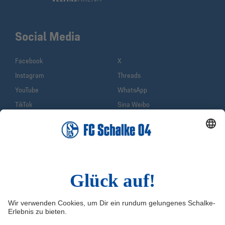
Social Media
Facebook
X
Instagram
Threads
YouTube
WhatsApp
TikTok
Sina Weibo
LinkedIn
Infos
Quicklinks
Impressum
Shop
Service & Kontakt
Tickets
FAQ
Schalke TV
Erklärung zur Barrierefreiheit
VELTINS-Arena