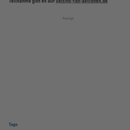
Teilnahme gibt es auf
veltins-fan-aktionen.de
Anzeige
Tags