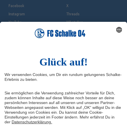
Facebook
X
Instagram
Threads
YouTube
WhatsApp
TikTok
Sina Weibo
LinkedIn
Infos
Quicklinks
Impressum
Shop
Service & Kontakt
Tickets
FAQ
Schalke TV
Erklärung zur Barrierefreiheit
VELTINS-Arena
Medienportal
Knappenschmiede
Datenschutz
ERWIN buchen
Haftungsausschluss
Cookie-Einstellungen