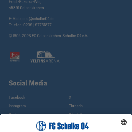
Ernst-Kuzorra-Weg 1
45891 Gelsenkirchen
E-Mail:
post@schalke04.de
Telefon:
0209 | 97751877
© 1904-2026 FC Gelsenkirchen-Schalke 04 e.V.
Social Media
Facebook
X
Instagram
Threads
YouTube
WhatsApp
TikTok
Sina Weibo
LinkedIn