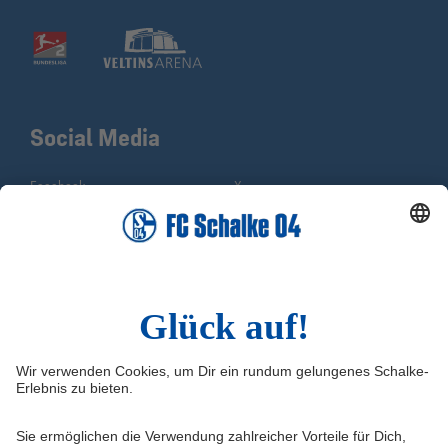
Social Media
Facebook
X
Instagram
YouTube
WhatsApp
TikTok
Sina Weibo
LinkedIn
Infos
Quicklinks
Impressum
Shop
Kontakt
Tickets
FAQ
Schalke TV