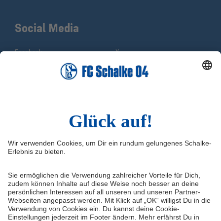
Social Media
Facebook
X
Instagram
YouTube
WhatsApp
TikTok
Sina Weibo
LinkedIn
Infos
Quicklinks
Impressum
Shop
Kontakt
Tickets
FAQ
Schalke TV
Medien/Presse
VELTINS-Arena
Datenschutz
Knappenschmiede
Haftungsausschluss
ERWIN buchen