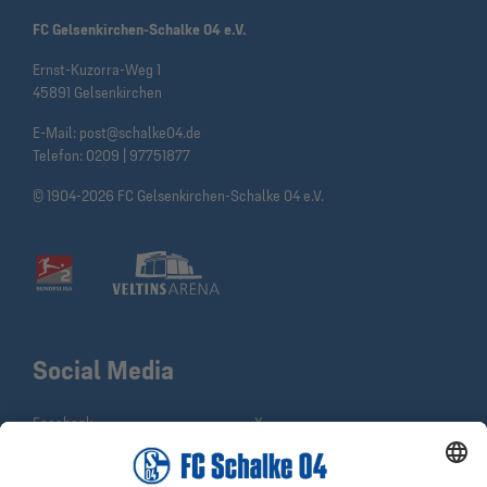
FC Gelsenkirchen-Schalke 04 e.V.
Ernst-Kuzorra-Weg 1
45891 Gelsenkirchen
E-Mail:
post@schalke04.de
Telefon:
0209 | 97751877
© 1904-2026 FC Gelsenkirchen-Schalke 04 e.V.
Social Media
Facebook
X
Instagram
YouTube
WhatsApp
TikTok