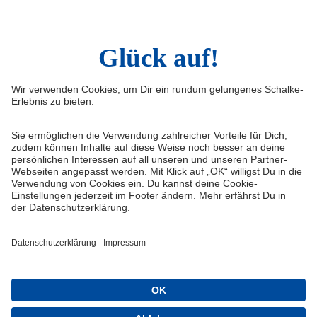
Sina Weibo
LinkedIn
Infos
Quicklinks
Impressum
Shop
Kontakt
Tickets
FAQ
Schalke TV
Medien/Presse
VELTINS-Arena
Datenschutz
Knappenschmiede
Haftungsausschluss
ERWIN buchen
Cookie-Einstellungen