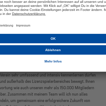
 Denken und einer klaren
andschrift.
Dr. Jens Buchta
auf seine nun permanente Aufgabe: „In meinen bisherigen
n Verein sehr umfassend und intensiv kennenlernen dürfen
 und außerhalb des Lizenzspielerbereiches bewegt. Ihnen
wortung wie auch unseren mehr als 150.000 Mitgliedern
ber. Zusammen mit meinem Team will ich nun alles
ündeln, um gemeinsam eine erfolgreichere Zukunft von