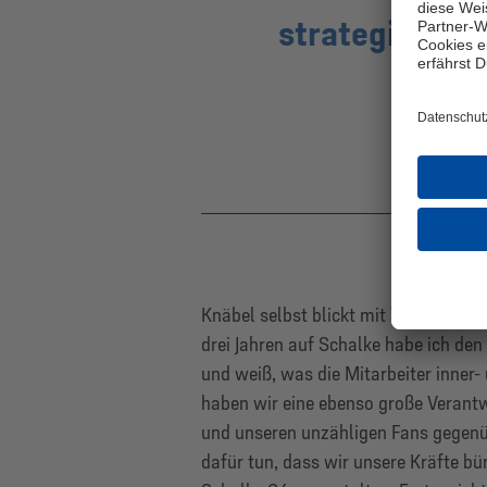
strategischem
H
Knäbel selbst blickt mit Vorfreude 
drei Jahren auf Schalke habe ich de
und weiß, was die Mitarbeiter inner-
haben wir eine ebenso große Verant
und unseren unzähligen Fans gegenü
dafür tun, dass wir unsere Kräfte b