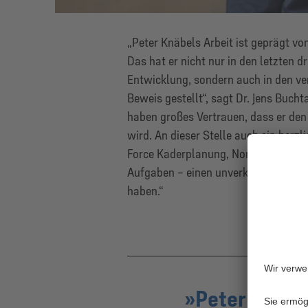
„Peter Knäbels Arbeit ist geprägt vo
Das hat er nicht nur in den letzten 
Entwicklung, sondern auch in den v
Beweis gestellt“, sagt Dr. Jens Buch
haben großes Vertrauen, dass er den 
wird. An dieser Stelle auch ein herz
Force Kaderplanung, Norbert Elgert 
Aufgaben – einen unverkennbaren Ant
haben.“
Peter Knäbel