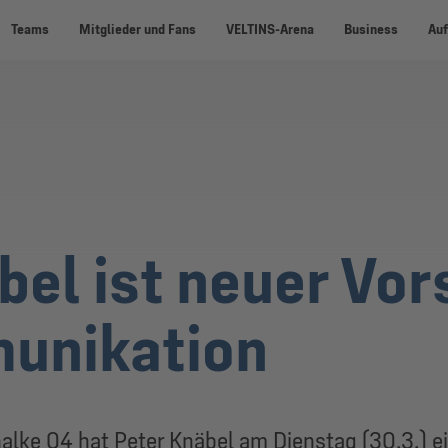
Teams
Mitglieder und Fans
VELTINS-Arena
Business
Auf
bel ist neuer Vor
unikation
halke 04 hat Peter Knäbel am Dienstag (30.3.)