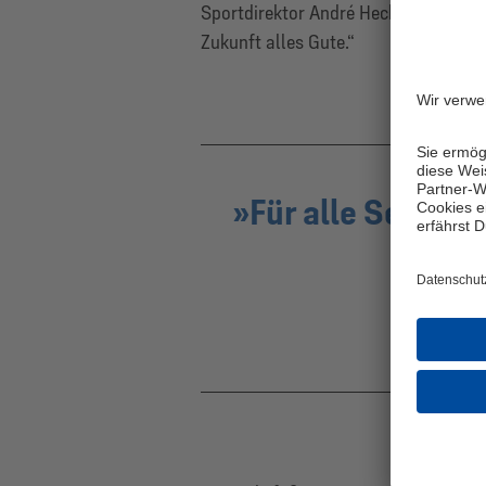
Sportdirektor André Hechelmann. „Wi
Zukunft alles Gute.“
Für alle Seiten i
En