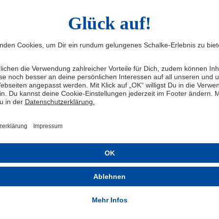
r wünschen Dries für seine sportliche wie private
st der Transfer eine sinnvolle
tscheidung.
André Hechelmann