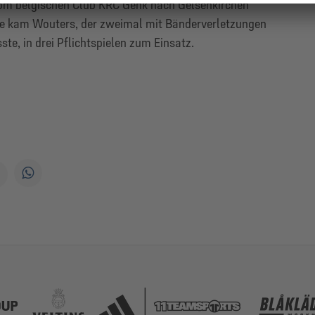
om belgischen Club KRC Genk nach Gelsenkirchen
lke kam Wouters, der zweimal mit Bänderverletzungen
e, in drei Pflichtspielen zum Einsatz.