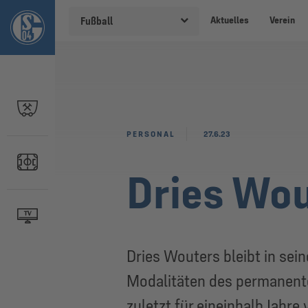
Aktuelles
Verein
Fußball
PERSONAL
27.6.23
Dries Wo
Dries Wouters bleibt in sei
Modalitäten des permanenten
zuletzt für eineinhalb Jahr