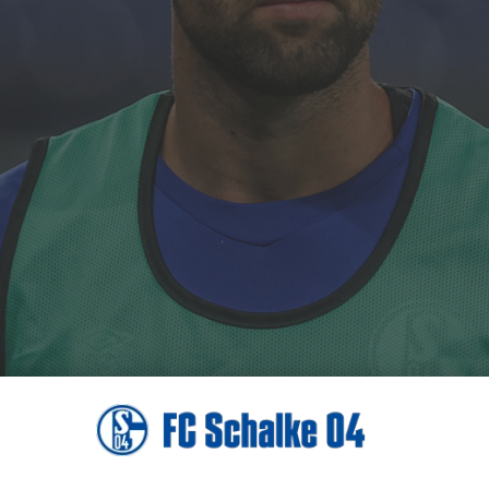
 sinnvolle Entscheidung. Für Dries freut mich, dass er sich
dspurt in Belgien mit einem Vertrag belohnt hat“, sagt