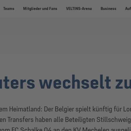
Teams
Mitglieder und Fans
VELTINS-Arena
Business
Auf
uters wechselt z
nem Heimatland: Der Belgier spielt künftig für 
 Transfers haben alle Beteiligten Stillschweig
e vom FC Schalke 04 an den KV Mechelen ausgel