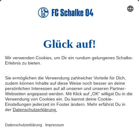
YouTube
WhatsApp
TikTok
Sina Weibo
LinkedIn
Infos
Quicklinks
Impressum
Shop
Service & Kontakt
Tickets
FAQ
Schalke TV
Erklärung zur Barrierefreiheit
VELTINS-Arena
Medienportal
Knappenschmiede
Datenschutz
ERWIN buchen
Haftungsausschluss
Cookie-Einstellungen