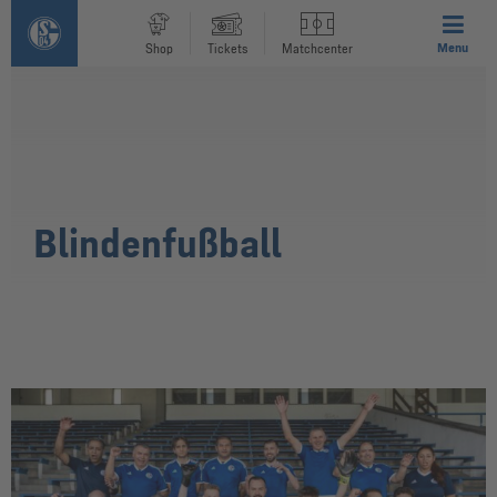
Menu
Shop
Tickets
Matchcenter
Blindenfußball