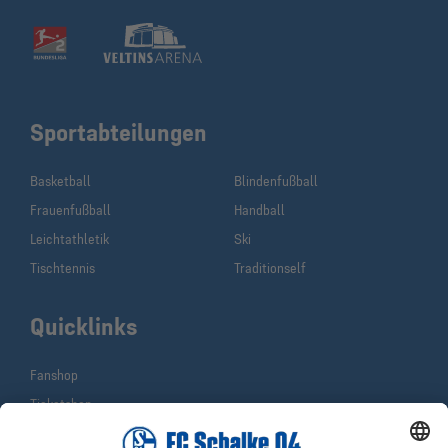
Sportabteilungen
(current)
Basketball
Blindenfußball
Frauenfußball
Handball
Leichtathletik
Ski
Tischtennis
Traditionself
Quicklinks
Fanshop
Ticketshop
Schalke TV