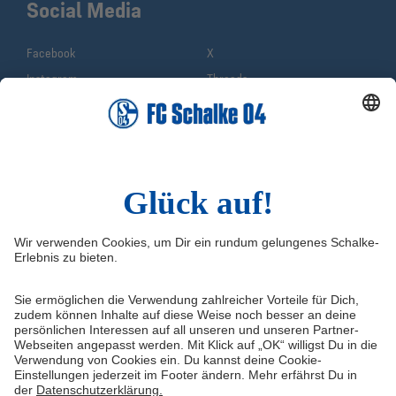
Social Media
Facebook
X
Instagram
Threads
YouTube
WhatsApp
TikTok
Sina Weibo
LinkedIn
Infos
Quicklinks
Impressum
Shop
Service & Kontakt auf Schalke
Tickets
FAQ
Schalke TV
Medien/Presse
VELTINS-Arena
Datenschutz
Knappenschmiede
Haftungsausschluss
ERWIN buchen