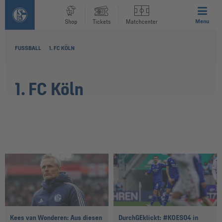
Menu
Shop
Tickets
Matchcenter
FUSSBALL
1. FC KÖLN
1. FC Köln
Kees van Wonderen: Aus diesen
DurchGEklickt: #KOES04 in