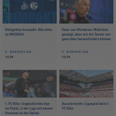
Königsblau kompakt: Alle Infos
Kees van Wonderen: Mehrfach
zu #KOES04
gezeigt, dass wir die Teams von
ganz oben herausfordern können
2. BUNDESLIGA
2. BUNDESLIGA
7.2.25
7.2.25
1. FC Köln: Unglückliches Aus
Auswärtsinfo: Ligaspiel beim 1.
im Pokal, in der Liga mit neuem
FC Köln
Personal an der Spitze