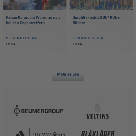
Kenan Karaman: Waren zu naiv
DurchGEklickt: #S04KOE in
bei den Gegentreffern
Bildern
2. BUNDESLIGA
2. BUNDESLIGA
1.9.24
1.9.24
Mehr zeigen