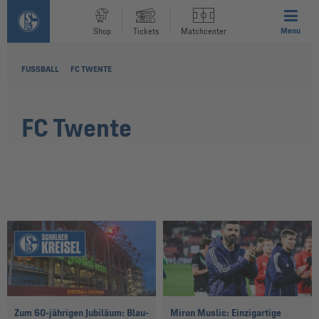
Menu
Shop
Tickets
Matchcenter
FUSSBALL
FC TWENTE
FC Twente
Zum 60-jährigen Jubiläum: Blau-
Miron Muslic: Einzigartige