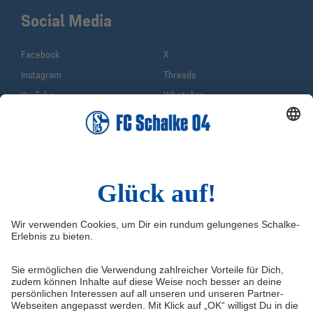
Social Media
Facebook
X
Instagram
Threads
YouTube
WhatsApp
TikTok
Sina Weibo
LinkedIn
Infos
Quicklinks
Impressum
Shop
Service & Kontakt
Tickets
FAQ
Schalke TV
Erklärung zur Barrierefreiheit
VELTINS-Arena
Medienportal
Knappenschmiede
Datenschutz
ERWIN buchen