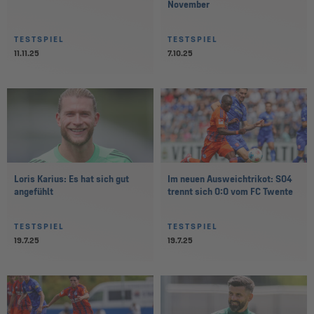
November
TESTSPIEL
TESTSPIEL
11.11.25
7.10.25
Loris Karius: Es hat sich gut
Im neuen Ausweichtrikot: S04
angefühlt
trennt sich 0:0 vom FC Twente
TESTSPIEL
TESTSPIEL
19.7.25
19.7.25