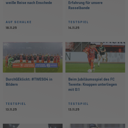
weiße Reise nach Enschede
Erfahrung für unsere
Rasselbande
AUF SCHALKE
TESTSPIEL
18.11.25
14.11.25
DurchGEklickt: #TWES04 in
Beim Jubiläumsspiel des FC
Bildern
Twente: Knappen unterliegen
mit 0:1
TESTSPIEL
TESTSPIEL
13.11.25
13.11.25