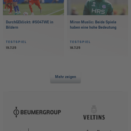
DurchGEklickt: #S04TWE in
Miron Muslic: Beide Spiele
Bildern
haben eine hohe Bedeutung
TESTSPIEL
TESTSPIEL
19.7.25
18.7.25
Mehr zeigen