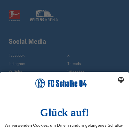
Social Media
Facebook
X
Instagram
Threads
YouTube
WhatsApp
TikTok
Sina Weibo
LinkedIn
Infos
Quicklinks
Impressum
Shop
Service & Kontakt
Tickets