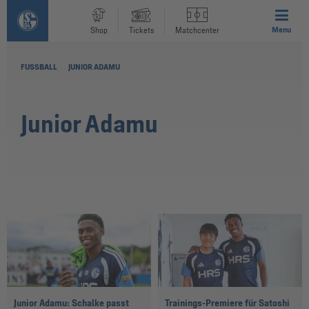
Menu
Shop
Tickets
Matchcenter
FUSSBALL
JUNIOR ADAMU
Junior Adamu
Junior Adamu: Schalke passt
Trainings-Premiere für Satoshi