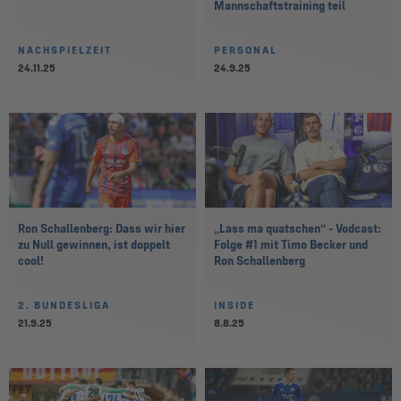
Mannschaftstraining teil
NACHSPIELZEIT
PERSONAL
24.11.25
24.9.25
Ron Schallenberg: Dass wir hier
„Lass ma quatschen“ - Vodcast:
zu Null gewinnen, ist doppelt
Folge #1 mit Timo Becker und
cool!
Ron Schallenberg
2. BUNDESLIGA
INSIDE
21.9.25
8.8.25