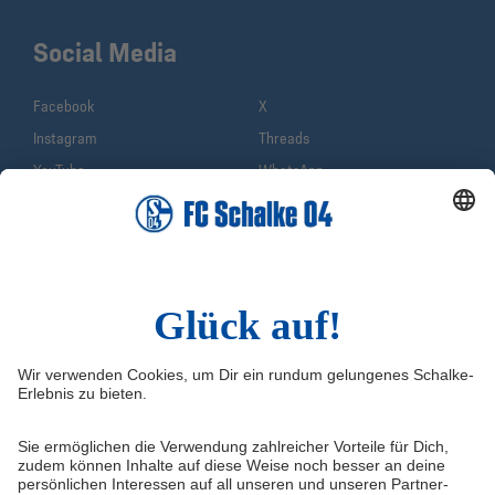
Social Media
Facebook
X
Instagram
Threads
YouTube
WhatsApp
TikTok
Sina Weibo
LinkedIn
Infos
Quicklinks
Impressum
Shop
Service & Kontakt
Tickets
FAQ
Schalke TV
Erklärung zur Barrierefreiheit
VELTINS-Arena
Medienportal
Knappenschmiede