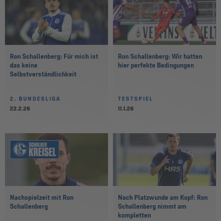
Ron Schallenberg: Für mich ist
Ron Schallenberg: Wir hatten
das keine
hier perfekte Bedingungen
Selbstverständlichkeit
2. BUNDESLIGA
TESTSPIEL
22.2.26
11.1.26
Nachspielzeit mit Ron
Nach Platzwunde am Kopf: Ron
Schallenberg
Schallenberg nimmt am
kompletten