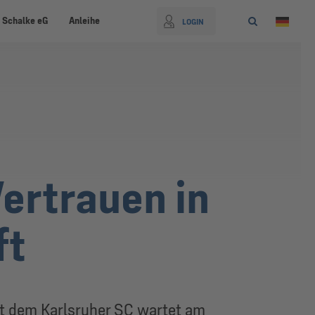
 Schalke eG
Anleihe
LOGIN
ertrauen in
ft
it dem Karlsruher SC wartet am