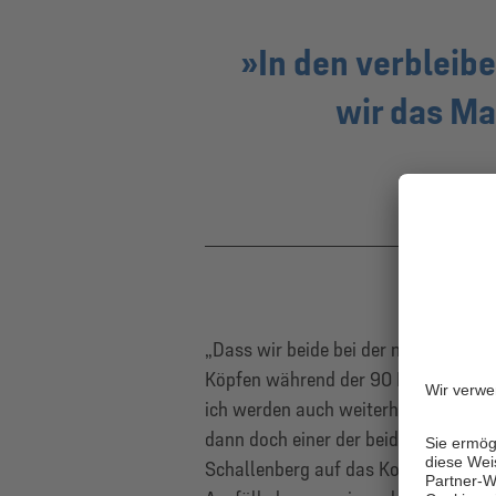
In den verblei
wir das Ma
„Dass wir beide bei der nächsten Gel
Köpfen während der 90 Minuten aber 
ich werden auch weiterhin in die Zw
dann doch einer der beiden oder gar 
Schallenberg auf das Kollektiv, das 