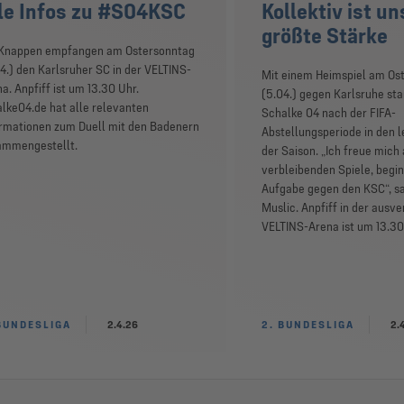
le Infos zu #S04KSC
Kollektiv ist u
größte Stärke
 Knappen empfangen am Ostersonntag
4.) den Karlsruher SC in der VELTINS-
Mit einem Heimspiel am Os
a. Anpfiff ist um 13.30 Uhr.
(5.04.) gegen Karlsruhe sta
lke04.de hat alle relevanten
Schalke 04 nach der FIFA-
ormationen zum Duell mit den Badenern
Abstellungsperiode in den l
ammengestellt.
der Saison. „Ich freue mich 
verbleibenden Spiele, begi
Aufgabe gegen den KSC“, s
Muslic. Anpfiff in der ausv
VELTINS-Arena ist um 13.30
BUNDESLIGA
2.4.26
2. BUNDESLIGA
2.