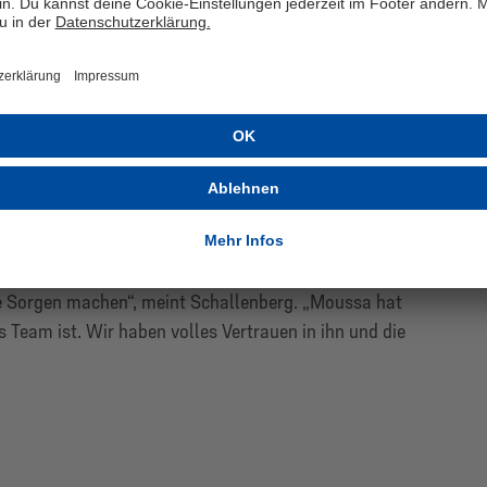
Schulterverletzung von Edin Džeko auch im Angriff
 des Mannschaftsrates. „Der Ausfall von Edin ist
werfen. Wir haben auch ohne ihn in der Hinrunde stark
aufgrund einer Rotsperre auch zuletzt beim 1:1-
 hatte. Anstelle von Džeko war Moussa Sylla am
ifer traf dabei zum zwischenzeitlichen 1:0 und bewies
n man einen Stürmer mit dieser Qualität in der
e Sorgen machen“, meint Schallenberg. „Moussa hat
as Team ist. Wir haben volles Vertrauen in ihn und die