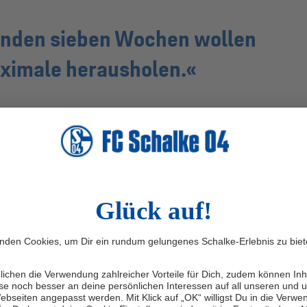
benden sieben Wochen wollen
ximale herausholen.
Ron Schallenberg
ben Karte ein Spiel aussetzen müssen, spielt in unseren
keine Rolle“, versichert Schalkes Nummer 6. „Soufi und
eikämpfe gehen und uns nicht zurücknehmen.“ Und sollte
beide im gleichen Spiel eine Gelbe Karte sehen, vertraut
in der laufenden Serie immer wieder gezeigt hat, dass es