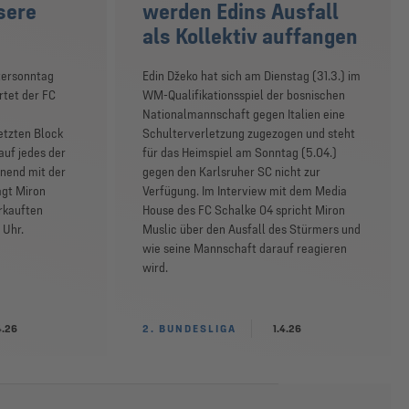
nsere
werden Edins Ausfall
als Kollektiv auffangen
tersonntag
Edin Džeko hat sich am Dienstag (31.3.) im
rtet der FC
WM-Qualifikationsspiel der bosnischen
Nationalmannschaft gegen Italien eine
etzten Block
Schulterverletzung zugezogen und steht
auf jedes der
für das Heimspiel am Sonntag (5.04.)
nnend mit der
gegen den Karlsruher SC nicht zur
agt Miron
Verfügung. Im Interview mit dem Media
erkauften
House des FC Schalke 04 spricht Miron
 Uhr.
Muslic über den Ausfall des Stürmers und
wie seine Mannschaft darauf reagieren
wird.
4.26
2. BUNDESLIGA
1.4.26