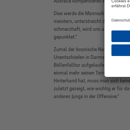
Ausfälle kompensieren kann.
Dies werde die Mannschaft nach der 
meistern, unterstreicht das Mitglied
schmerzhaft, wird uns aber nicht um
gepunktet.“
Zumal der bosnische Nationalspieler 
Unentschieden in Darmstadt gefehlt
Böllenfalltor aufgelaufen. Der Angre
einmal mehr seinen Torriecher. „Wen
Hinterhand hat, muss man sich kein
zuletzt gezeigt, wie wichtig er für d
anderen Jungs in der Offensive.“