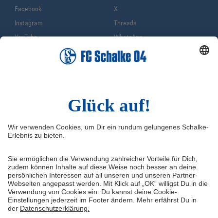
Facebook
X
Instagram
Threads
YouTube
WhatsApp
TikTok
Sina Weibo
LinkedIn
Infos
Quicklinks
Impressum
Shop
Service & Kontakt
Tickets
FAQ
S04TV
Erklärung zur Barrierefreiheit
VELTINS-Arena
Medienportal
Knappenschmiede
Datenschutz
ERWIN buchen
Haftungsausschluss
Cookie-Einstellungen